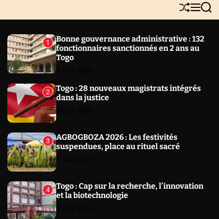
Y
S
M
S
N
h
e
e
E
u
n
a
W
ff
u
r
Bonne gouvernance administrative : 132
1
l
c
S
fonctionnaires sanctionnés en 2 ans au
e
h
Togo
5 août 2026
Togo : 28 nouveaux magistrats intégrés
2
dans la justice
5 août 2026
AGBOGBOZA 2026 : Les festivités
3
suspendues, place au rituel sacré
5 août 2026
Togo : Cap sur la recherche, l’innovation
4
et la biotechnologie
5 août 2026