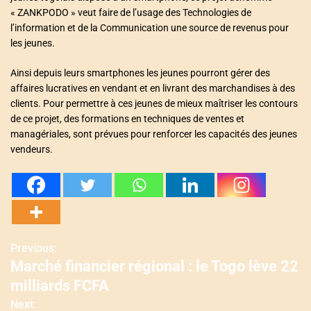
« ZANKPODO » veut faire de l’usage des Technologies de
l’information et de la Communication une source de revenus pour
les jeunes.
Ainsi depuis leurs smartphones les jeunes pourront gérer des
affaires lucratives en vendant et en livrant des marchandises à des
clients. Pour permettre à ces jeunes de mieux maîtriser les contours
de ce projet, des formations en techniques de ventes et
managériales, sont prévues pour renforcer les capacités des jeunes
vendeurs.
Previous:
N
Marché financier régional : le Togo lève 22
a
milliards FCFA
v
Next: