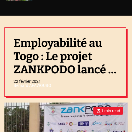
Employabilité au
Togo : Le projet
ZANKPODO lancé à
Lomé
22 février 2021
Bernard AFAWOUBO
1 min read
E
s
t
i
m