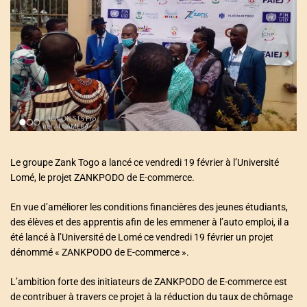
a
t
e
d
r
e
a
d
t
i
m
e
Le groupe Zank Togo a lancé ce vendredi 19 février à l’Université
Lomé, le projet ZANKPODO de E-commerce.
En vue d’améliorer les conditions financières des jeunes étudiants,
des élèves et des apprentis afin de les emmener à l’auto emploi, il a
été lancé à l’Université de Lomé ce vendredi 19 février un projet
dénommé « ZANKPODO de E-commerce ».
L’ambition forte des initiateurs de ZANKPODO de E-commerce est
de contribuer à travers ce projet à la réduction du taux de chômage