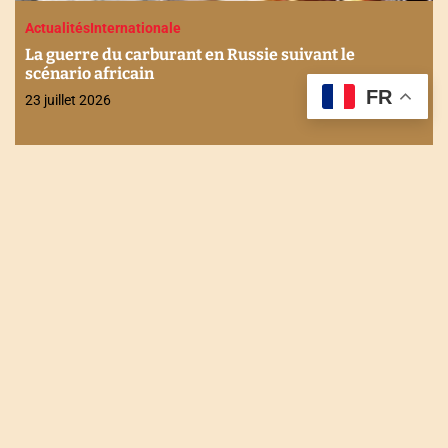
Actualités
Internationale
La guerre du carburant en Russie suivant le
scénario africain
FR
23 juillet 2026
NOUS CONTACTER
Tel : +228 90 90 49 83
Email : togodailynews@gmail.com
Siège : Rue de l'énergie Agbalépédogan (Lomé-Togo)
Récépissé N°0073/HAAC/01-2023/pL/P