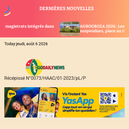
S
DERNIÈRES NOUVELLES
k
i
p
és dans
AGBOGBOZA 2026 : Les festivités
t
suspendues, place au rituel sacré
o
c
Today:
jeudi, août 6 2026
o
n
t
e
n
Récépissé N°0073/HAAC/01-2023/pL/P
t
T
O
G
O
D
A
I
L