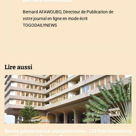
r
Bernard AFAWOUBO, Directeur de Publication de
votre journal en ligne en mode écrit
t
TOGODAILYNEWS
i
c
l
Lire aussi
e
Bonne gouvernance administrative : 132 fonctionnaires