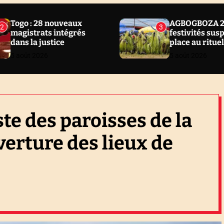
Togo : 28 nouveaux
AGBOGBOZA 20
2
3
magistrats intégrés
festivités sus
dans la justice
place au ritue
5 août 2026
5 août 2026
ste des paroisses de la
erture des lieux de