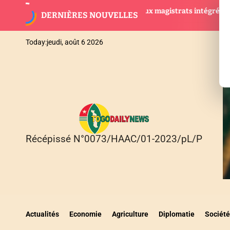
S
ogo : 28 nouveaux magistrats intégrés dans
AGBOGBOZA
DERNIÈRES NOUVELLES
k
a justice
suspendues
i
p
Today:
jeudi, août 6 2026
t
o
c
o
n
t
e
n
Récépissé N°0073/HAAC/01-2023/pL/P
T
t
O
G
O
D
A
I
Actualités
Economie
Agriculture
Diplomatie
Société
L
Y