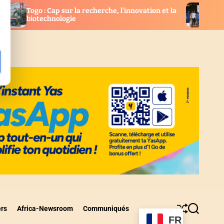
cherche, l’innovation et la
Togo : Les nouveaux élus co
l’UCRM installés
ers
Africa-Newsroom
Communiqués
S
S
FR
h
e