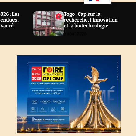
u
a
ff
r
l
c
26 : Les
Togo : Cap sur la
4
e
h
pendues,
recherche, l’innovation
l sacré
et la biotechnologie
5 août 2026