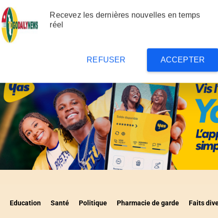
 2026 : Les festivités
Togo : Cap sur la re
Recevez les dernières nouvelles en temps
, place au rituel sacré
biotechnologie
réel
REFUSER
ACCEPTER
Education
Santé
Politique
Pharmacie de garde
Faits div