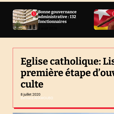
N
E
Bonne gouvernance
1
administrative : 132
W
fonctionnaires
S
sanctionnés en 2 ans au
5 août 2026
Togo
Eglise catholique: Li
première étape d’ouv
culte
8 juillet 2020
Bernard AFAWOUBO