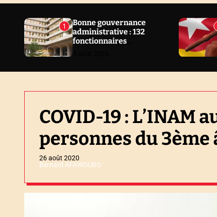
N
E
Bonne gouvernance
1
administrative : 132
W
fonctionnaires
S
sanctionnés en 2 ans au
5 août 2026
Togo
COVID-19 : L’INAM a
personnes du 3ème 
26 août 2020
Bernard AFAWOUBO