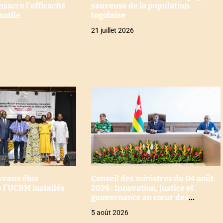
nsacre l’efficacité
sauveuse de la population
antile
togolaise
21 juillet 2026
uveaux élus
Conseil des ministres du 04 août
 l’UCRM installés
2026 : Innovation, justice et
gouvernance au cœur des
décisions
5 août 2026