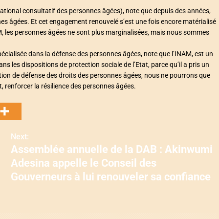
national consultatif des personnes âgées), note que depuis des années,
 âgées. Et cet engagement renouvelé s’est une fois encore matérialisé
AM, les personnes âgées ne sont plus marginalisées, mais nous sommes
ialisée dans la défense des personnes âgées, note que l’INAM, est un
s les dispositions de protection sociale de l’Etat, parce qu’il a pris un
ciation de défense des droits des personnes âgées, nous ne pourrons que
nt, renforcer la résilience des personnes âgées.
Next:
Assemblée annuelle de la DAB : Akinwumi
Adesina appelle le Conseil des
Gouverneurs à lui renouveler sa confiance