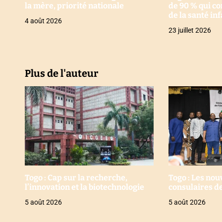
la mère, priorité nationale
de 90 % qui co
i
de la santé inf
4 août 2026
23 juillet 2026
c
l
e
Plus de l'auteur
Togo : Cap sur la recherche,
Togo : Les no
l’innovation et la biotechnologie
consulaires de
5 août 2026
5 août 2026