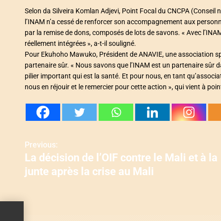
Selon da Silveira Komlan Adjevi, Point Focal du CNCPA (Conseil 
l’INAM n’a cessé de renforcer son accompagnement aux personnes
par la remise de dons, composés de lots de savons. « Avec l’IN
réellement intégrées », a-t-il souligné.
Pour Ekuhoho Mawuko, Président de ANAVIE, une association spéc
partenaire sûr. « Nous savons que l’INAM est un partenaire sûr dan
pilier important qui est la santé. Et pour nous, en tant qu’asso
nous en réjouir et le remercier pour cette action », qui vient à poi
N
Previous:
La décision de l’OIF contre le Mali et à la
a
junte après la crise au Mali
v
i
g
 et à