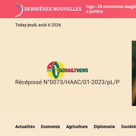
S
Togo : 28 nouveaux magistrats intégrés dans
DERNIÈRES NOUVELLES
k
o
la justice
i
p
Today:
jeudi, août 6 2026
t
o
c
o
n
t
e
n
Récépissé N°0073/HAAC/01-2023/pL/P
T
t
O
G
O
D
A
I
Actualités
Economie
Agriculture
Diplomatie
Société
L
Y