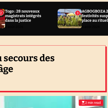
Togo : 28 nouveaux
AGBOGBOZA 20
2
3
magistrats intégrés
festivités sus
dans la justice
place au ritue
5 août 2026
5 août 2026
u secours des
âge
2 min read
E
s