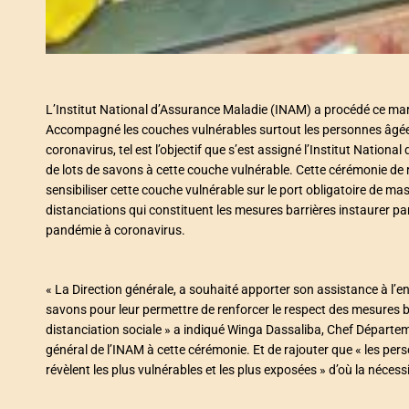
L’Institut National d’Assurance Maladie (INAM) a procédé ce mar
Accompagné les couches vulnérables surtout les personnes âgées
coronavirus, tel est l’objectif que s’est assigné l’Institut Natio
de lots de savons à cette couche vulnérable. Cette cérémonie de r
sensibiliser cette couche vulnérable sur le port obligatoire de ma
distanciations qui constituent les mesures barrières instaurer pa
pandémie à coronavirus.
« La Direction générale, a souhaité apporter son assistance à l’e
savons pour leur permettre de renforcer le respect des mesures bar
distanciation sociale » a indiqué Winga Dassaliba, Chef Départe
général de l’INAM à cette cérémonie. Et de rajouter que « les per
révèlent les plus vulnérables et les plus exposées » d’où la nécessi