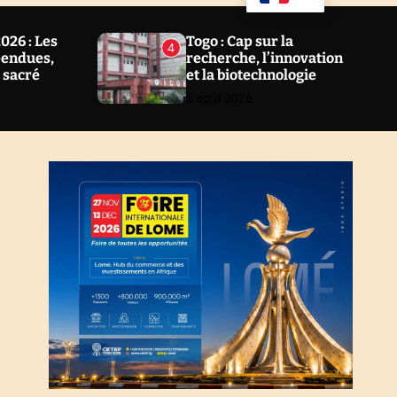
u
a
ff
r
l
c
26 : Les
Togo : Cap sur la
4
e
h
pendues,
recherche, l’innovation
l sacré
et la biotechnologie
5 août 2026