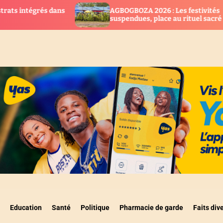
AGBOGBOZA 2026 : Les festivités
Tog
Recevez les dernières nouvelles en temps
suspendues, place au rituel sacré
bio
réel
REFUSER
ACCEPTER
Education
Santé
Politique
Pharmacie de garde
Faits div