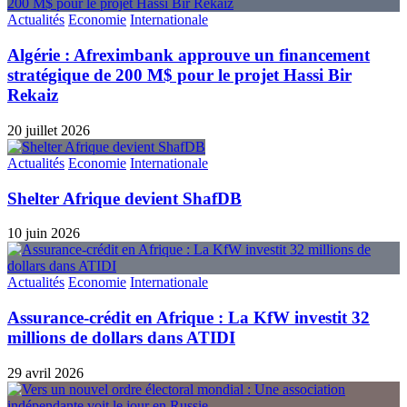
Actualités
Economie
Internationale
Algérie : Afreximbank approuve un financement
stratégique de 200 M$ pour le projet Hassi Bir
Rekaiz
20 juillet 2026
Actualités
Economie
Internationale
Shelter Afrique devient ShafDB
10 juin 2026
Actualités
Economie
Internationale
Assurance-crédit en Afrique : La KfW investit 32
millions de dollars dans ATIDI
29 avril 2026