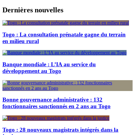
Skip
Dernières nouvelles
to
content
Togo : La consultation prénatale gagne du terrain
en milieu rural
Banque mondiale : L’IA au service du
développement au Togo
Bonne gouvernance administrative : 132
fonctionnaires sanctionnés en 2 ans au Togo
Togo : 28 nouveaux magistrats intégrés dans la