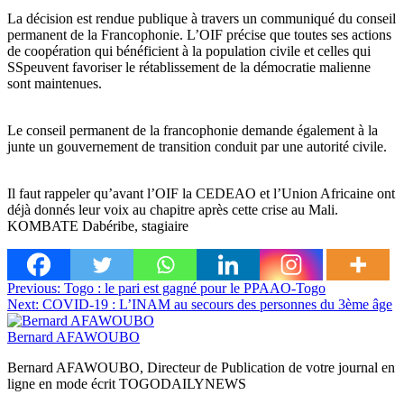
La décision est rendue publique à travers un communiqué du conseil
permanent de la Francophonie. L’OIF précise que toutes ses actions
de coopération qui bénéficient à la population civile et celles qui
SSpeuvent favoriser le rétablissement de la démocratie malienne
sont maintenues.
Le conseil permanent de la francophonie demande également à la
junte un gouvernement de transition conduit par une autorité civile.
Il faut rappeler qu’avant l’OIF la CEDEAO et l’Union Africaine ont
déjà donnés leur voix au chapitre après cette crise au Mali.
KOMBATE Dabéribe, stagiaire
Navigation
Previous:
Togo : le pari est gagné pour le PPAAO-Togo
Next:
COVID-19 : L’INAM au secours des personnes du 3ème âge
de
l’article
Bernard AFAWOUBO
Bernard AFAWOUBO, Directeur de Publication de votre journal en
ligne en mode écrit TOGODAILYNEWS