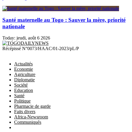
Santé maternelle au Togo : Sauver la mère, priorité
nationale
Today:
jeudi, août 6 2026
TOGODAILYNEWS
Récépissé N°0073/HAAC/01-2023/pL/P
Actualités
Economie
Agriculture
Diplomatie
Société
Education
Santé
Politique
Pharmacie de garde
Faits divers
Africa-Newsroom
Communiqués