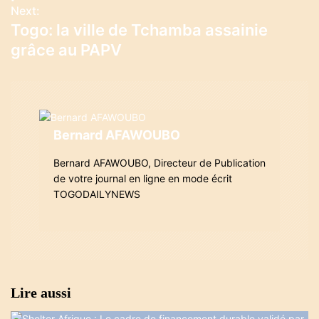
v
Next:
Togo: la ville de Tchamba assainie
i
grâce au PAPV
g
a
t
Bernard AFAWOUBO
i
Bernard AFAWOUBO, Directeur de Publication
o
de votre journal en ligne en mode écrit
TOGODAILYNEWS
n
d
e
l
Lire aussi
’