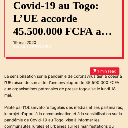
Covid-19 au Togo:
L’UE accorde
45.500.000 FCFA aux
organisations
19 mai 2020
Bernard AFAWOUBO
patronales de presse
1 min read
E
La sensibilisation sur la pandémie de coronavirus tien à coeur à
s
t
l’UE raison de son aide d’une enveloppe de 45.500.000 FCFA
i
m
aux organisations patronales de presse togolaise le lundi 18
a
mai.
t
e
d
Piloté par l’Observatoire togolais des médias et ses partenaires,
r
e
le projet d’appui à la communication et à la sensibilisation sur la
a
pandémie de Covid-19 au Togo, vise à informer les
d
t
communautés rurales et urbaines sur les manifestations du