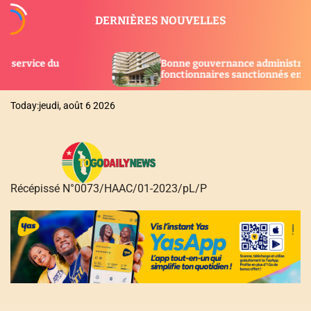
S
DERNIÈRES NOUVELLES
k
i
p
Bonne gouvernance administrative : 132
t
fonctionnaires sanctionnés en 2 ans au Togo
o
c
Today:
jeudi, août 6 2026
o
n
t
e
n
Récépissé N°0073/HAAC/01-2023/pL/P
t
T
O
G
O
D
A
I
L