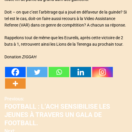
Doit – on que c’est l’arbitrage qui a joué en défaveur de la guinée? Si
tel est le cas, doit-on faire aussi recours à la Video Assistance
Referee (VAR) dans ce genre de compétition? A chacun sa réponse.
Rappelons tout de même que les Ecureils, après cette victoire de 2
buts à 1, retrouvent ainsi les Lions de la Terenga au prochain tour.
Donation
ZIGGAH
Previous:
N
FOOTBALL : L’ACH SENSIBILISE LES
a
JEUNES À TRAVERS UN GALA DE
v
FOOTBALL.
Next: