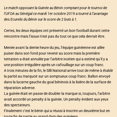
Le match opposant la Guinée au Bénin comptant pour le tournoi de
l’UFOA au Sénégal ce mardi 1er octobre 2019 a tourné à l’avantage
des Ecureils du Bénin sur le score de 2 buts à 1.
Certes, les deux équipes ont présenté un bon football durant cette
rencontre mais l’issue n’est pas du tout ce que cela devrait être.
Menée avant la demie heure du jeu, l’équipe guinéenne est allée
puiser dans son fond pour revenir au score mais la première
tentation a était annulée par l’arbitre ivoirien qui a estimé qu’il y a
une position irrégulière après un cafouillage sur un coup franc.
A trois minutes de la fin, le Silli National arrive tout de même à établir
la parité au marquoir sur un somptueux coup franc. Ballon envoyé
dans la lucarne gauche du goal béninois à la lisière de la surface de
réparation adverse.
La guinée était en passe de doubler la marque si, toujours, l’arbitre
avait accordé un penalty à la guinée. Un penalty évident aux yeux
des spectateurs.
Finalement c’est le bénin qui a réussi à inscrire un deuxième but en
toute fin de partie au grand dam des guinéens.