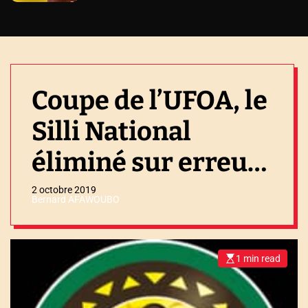
Coupe de l’UFOA, le
Silli National
éliminé sur erreurs
du corps arbitral…
2 octobre 2019
Bernard AFAWOUBO
1 min read
E
s
t
i
m