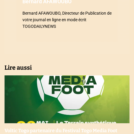
Bernard AFAWOUBO
r
Bernard AFAWOUBO, Directeur de Publication de
t
votre journal en ligne en mode écrit
i
TOGODAILYNEWS
c
l
e
Lire aussi
Voltic Togo partenaire du Festival Togo Media Foot