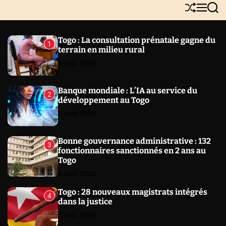
Y
S
M
S
N
h
e
e
E
u
n
a
W
ff
u
r
Togo : La consultation prénatale gagne du
1
l
c
S
terrain en milieu rural
e
h
6 août 2026
Banque mondiale : L’IA au service du
2
développement au Togo
6 août 2026
Bonne gouvernance administrative : 132
3
fonctionnaires sanctionnés en 2 ans au
Togo
5 août 2026
Togo : 28 nouveaux magistrats intégrés
4
dans la justice
5 août 2026