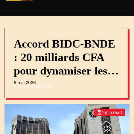
Accord BIDC-BNDE
: 20 milliards CFA
pour dynamiser les
PME
9 mai 2026
Bernard AFAWOUBO
1 min read
E
s
t
i
m