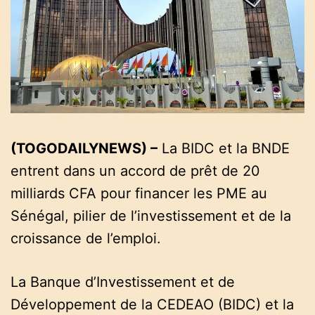
a
t
e
d
r
e
a
d
t
i
m
e
(TOGODAILYNEWS) –
La BIDC et la BNDE
entrent dans un accord de prêt de 20
milliards CFA pour financer les PME au
Sénégal, pilier de l’investissement et de la
croissance de l’emploi.
La Banque d’Investissement et de
Développement de la CEDEAO (BIDC) et la