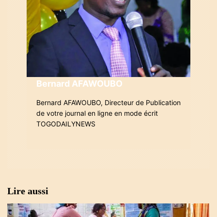
e
l
’
a
r
Bernard AFAWOUBO
t
Bernard AFAWOUBO, Directeur de Publication
i
de votre journal en ligne en mode écrit
TOGODAILYNEWS
c
l
e
Lire aussi