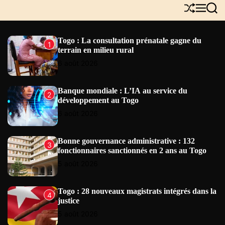
Y
S
M
S
N
h
e
e
E
u
n
a
W
f
u
r
Togo : La consultation prénatale gagne du
1
S
f
c
terrain en milieu rural
l
h
e
6 août 2026
Banque mondiale : L’IA au service du
2
développement au Togo
6 août 2026
Bonne gouvernance administrative : 132
3
fonctionnaires sanctionnés en 2 ans au Togo
5 août 2026
Togo : 28 nouveaux magistrats intégrés dans la
4
justice
5 août 2026