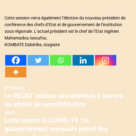
Cette session verra également l’élection du nouveau président de
conférence des chefs d’Etat et de gouvernement de l’institution
sous régionale. L’actuel président est le chef de l’Etat nigérien
Mahamadou Issoufou.
KOMBATE Dabéribe, stagiaire
Previous:
N
Le REJAT relance ses activités à travers
a
un atelier de sensibilisation
v
Next:
Lutte contre la COVID-19 : le
i
gouvernement marocain prend des
g