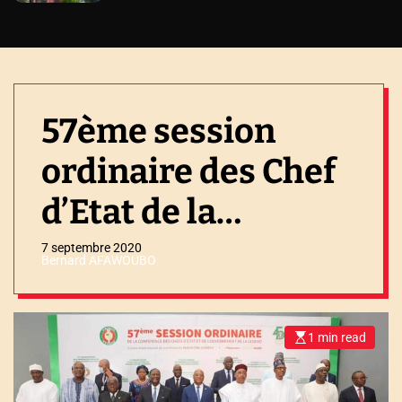
57ème session
ordinaire des Chef
d’Etat de la
CEDEAO : Faure
7 septembre 2020
Bernard AFAWOUBO
Gnassingbé y
prend part
1 min read
E
s
t
i
m