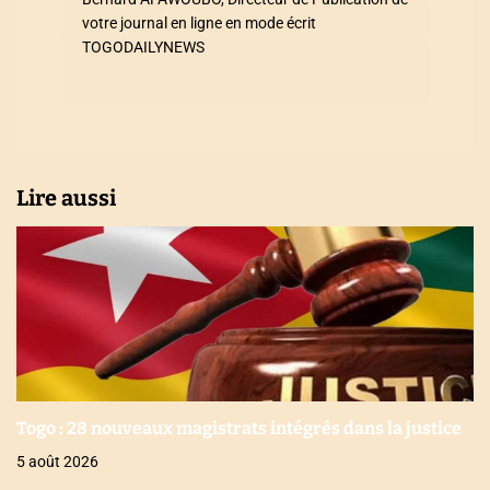
t
votre journal en ligne en mode écrit
i
TOGODAILYNEWS
c
l
e
Lire aussi
Togo : 28 nouveaux magistrats intégrés dans la justice
5 août 2026