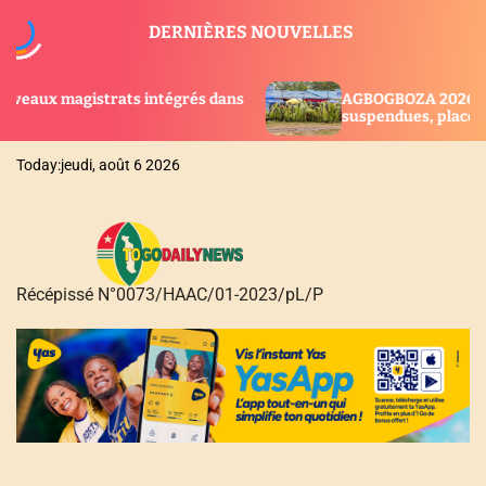
S
DERNIÈRES NOUVELLES
k
i
p
intégrés dans
AGBOGBOZA 2026 : Les festivités
t
suspendues, place au rituel sacré
o
c
Today:
jeudi, août 6 2026
o
n
t
e
n
Récépissé N°0073/HAAC/01-2023/pL/P
t
T
O
G
O
D
A
I
L