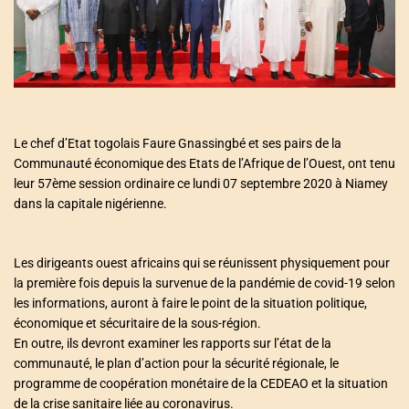
a
t
e
d
r
e
a
d
t
i
m
Le chef d’Etat togolais Faure Gnassingbé et ses pairs de la
e
Communauté économique des Etats de l’Afrique de l’Ouest, ont tenu
leur 57ème session ordinaire ce lundi 07 septembre 2020 à Niamey
dans la capitale nigérienne.
Les dirigeants ouest africains qui se réunissent physiquement pour
la première fois depuis la survenue de la pandémie de covid-19 selon
les informations, auront à faire le point de la situation politique,
économique et sécuritaire de la sous-région.
En outre, ils devront examiner les rapports sur l’état de la
communauté, le plan d’action pour la sécurité régionale, le
programme de coopération monétaire de la CEDEAO et la situation
de la crise sanitaire liée au coronavirus.