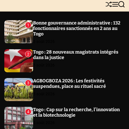
Y
S
M
S
N
h
e
e
E
u
n
a
W
ff
u
r
Bonne gouvernance administrative : 132
1
l
c
S
fonctionnaires sanctionnés en 2 ans au
e
h
Togo
5 août 2026
Togo : 28 nouveaux magistrats intégrés
2
dans la justice
5 août 2026
AGBOGBOZA 2026 : Les festivités
3
suspendues, place au rituel sacré
5 août 2026
Togo : Cap sur la recherche, l’innovation
4
et la biotechnologie
5 août 2026