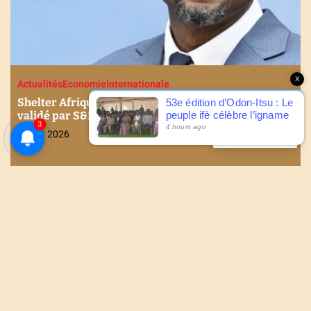
Recevez les dernières nouvelles en
temps réel
X
Actualités
Economie
Internationale
Shelter Afrique : Le cadre de financement durable
53e édition d’Odon-Itsu : Le
peuple ifè célèbre l’igname
validé par S&P Global Ratings
3
4 hours ago
FR
REFUSER
ACCEPTER
6 août 2026
NOUS CONTACTER
Tel : +228 90 90 49 83