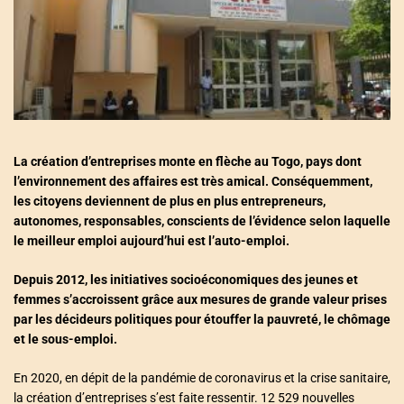
a
t
e
d
r
e
a
d
t
i
m
e
La création d’entreprises monte en flèche au Togo, pays dont
l’environnement des affaires est très amical. Conséquemment,
les citoyens deviennent de plus en plus entrepreneurs,
autonomes, responsables, conscients de l’évidence selon laquelle
le meilleur emploi aujourd’hui est l’auto-emploi.
Depuis 2012, les initiatives socioéconomiques des jeunes et
femmes s’accroissent grâce aux mesures de grande valeur prises
par les décideurs politiques pour étouffer la pauvreté, le chômage
et le sous-emploi.
En 2020, en dépit de la pandémie de coronavirus et la crise sanitaire,
la création d’entreprises s’est faite ressentir. 12 529 nouvelles