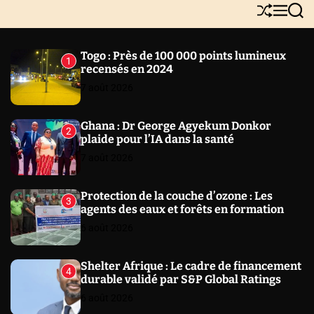
Y
S
M
S
N
h
e
e
E
u
n
a
W
ff
u
r
Togo : Près de 100 000 points lumineux
1
l
c
S
recensés en 2024
e
h
7 août 2026
Ghana : Dr George Agyekum Donkor
2
plaide pour l’IA dans la santé
7 août 2026
Protection de la couche d’ozone : Les
3
agents des eaux et forêts en formation
6 août 2026
Shelter Afrique : Le cadre de financement
4
durable validé par S&P Global Ratings
6 août 2026