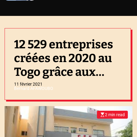
12 529 entreprises
créées en 2020 au
Togo grâce aux
réformes
11 février 2021
Bernard AFAWOUBO
socioéconomiques
judicieuses
2 min read
E
s
t
i
m