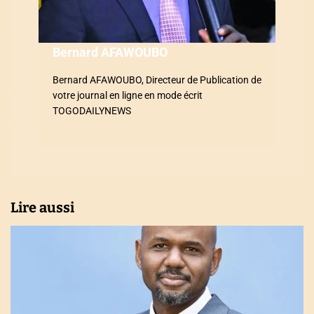
’
a
Bernard AFAWOUBO
r
Bernard AFAWOUBO, Directeur de Publication de
votre journal en ligne en mode écrit
t
TOGODAILYNEWS
i
c
l
Lire aussi
e