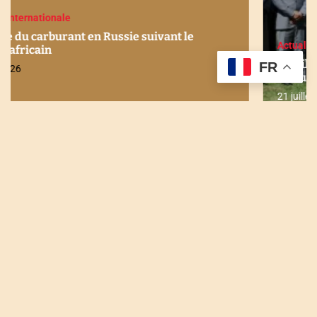
Actualités
Economie
Internationale
Stabilité financière en Afrique : Les enjeux
FR
discutés à Maurice
21 juillet 2026
NOUS CONTACTER
Tel : +228 90 90 49 83
Email : togodailynews@gmail.com
Siège : Rue de l'énergie Agbalépédogan (Lomé-Togo)
Récépissé N°0073/HAAC/01-2023/pL/P