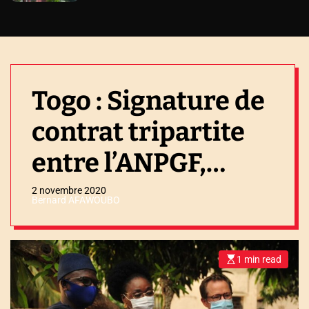
Togo : Signature de
contrat tripartite
entre l’ANPGF,
CECA et SGMT
2 novembre 2020
Bernard AFAWOUBO
1 min read
E
s
t
i
m