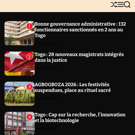
Y
S
M
S
N
h
e
e
E
u
n
a
W
ff
u
r
Bonne gouvernance administrative : 132
1
l
c
S
fonctionnaires sanctionnés en 2 ans au
e
h
Togo
5 août 2026
Togo : 28 nouveaux magistrats intégrés
2
dans la justice
5 août 2026
AGBOGBOZA 2026 : Les festivités
3
suspendues, place au rituel sacré
5 août 2026
Togo : Cap sur la recherche, l’innovation
4
et la biotechnologie
5 août 2026