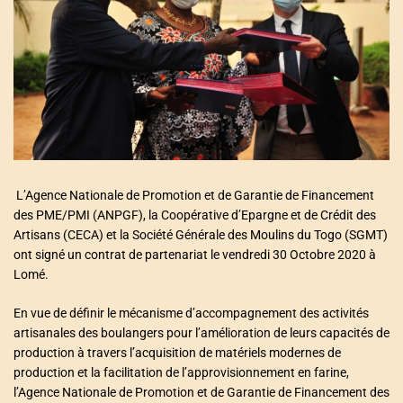
a
t
e
d
r
e
a
d
t
i
m
e
L’Agence Nationale de Promotion et de Garantie de Financement
des PME/PMI (ANPGF), la Coopérative d’Epargne et de Crédit des
Artisans (CECA) et la Société Générale des Moulins du Togo (SGMT)
ont signé un contrat de partenariat le vendredi 30 Octobre 2020 à
Lomé.
En vue de définir le mécanisme d’accompagnement des activités
artisanales des boulangers pour l’amélioration de leurs capacités de
production à travers l’acquisition de matériels modernes de
production et la facilitation de l’approvisionnement en farine,
l’Agence Nationale de Promotion et de Garantie de Financement des