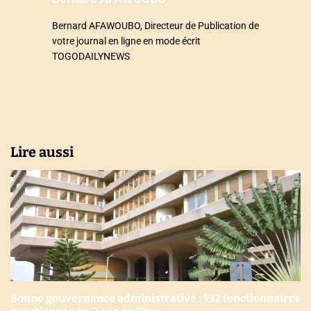
a
Bernard AFAWOUBO, Directeur de Publication de
r
votre journal en ligne en mode écrit
TOGODAILYNEWS
t
i
c
l
Lire aussi
e
Bonne gouvernance administrative : 132 fonctionnaires