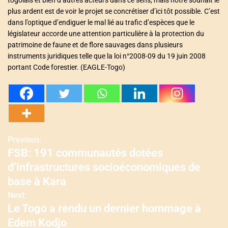
plus ardent est de voir le projet se concrétiser d’ici tôt possible. C’est
dans l’optique d’endiguer le mal lié au trafic d’espèces que le
législateur accorde une attention particulière à la protection du
patrimoine de faune et de flore sauvages dans plusieurs
instruments juridiques telle que la loi n°2008-09 du 19 juin 2008
portant Code forestier. (EAGLE-Togo)
Previous:
N
FSB: 191 communautés dotées
a
d’infrastructures socioéconomiques de
v
base à Kara
Next:
i
Le Togo a rendu un dernier hommage à
g
Edem Kodjo