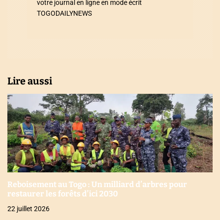
votre journal en ligne en mode écrit
i
TOGODAILYNEWS
c
l
e
Lire aussi
Reboisement au Togo : Un milliard d’arbres pour
restaurer les forêts d’ici 2030
22 juillet 2026