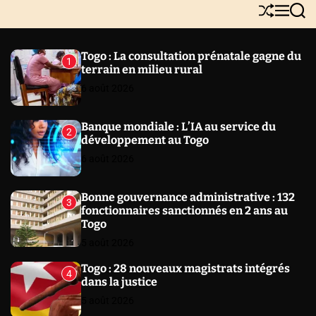
Y
S
M
S
N
h
e
e
E
u
n
a
W
ff
u
r
Togo : La consultation prénatale gagne du
1
l
c
S
terrain en milieu rural
e
h
6 août 2026
Banque mondiale : L’IA au service du
2
développement au Togo
6 août 2026
Bonne gouvernance administrative : 132
3
fonctionnaires sanctionnés en 2 ans au
Togo
5 août 2026
Togo : 28 nouveaux magistrats intégrés
4
dans la justice
5 août 2026