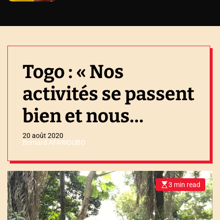
Togo : « Nos
activités se passent
bien et nous
remercions les
20 août 2020
Bernard AFAWOUBO
autorités pour la
franche
3 min read
E
s
collaboration »
t
i
m