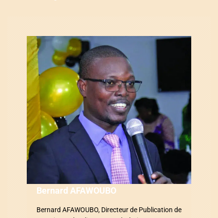
a
t
i
o
n
d
e
l
’
a
Bernard AFAWOUBO
r
Bernard AFAWOUBO, Directeur de Publication de
t