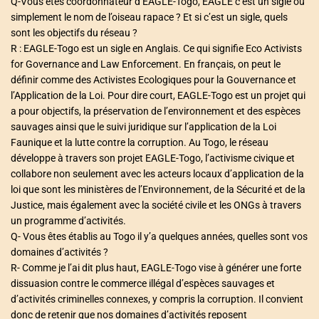
Q-Vous êtes coordonnateur d’EAGLE-Togo, EAGLE c’est un sigle ou
simplement le nom de l’oiseau rapace ? Et si c’est un sigle, quels
sont les objectifs du réseau ?
R : EAGLE-Togo est un sigle en Anglais. Ce qui signifie Eco Activists
for Governance and Law Enforcement. En français, on peut le
définir comme des Activistes Ecologiques pour la Gouvernance et
l’Application de la Loi. Pour dire court, EAGLE-Togo est un projet qui
a pour objectifs, la préservation de l’environnement et des espèces
sauvages ainsi que le suivi juridique sur l’application de la Loi
Faunique et la lutte contre la corruption. Au Togo, le réseau
développe à travers son projet EAGLE-Togo, l’activisme civique et
collabore non seulement avec les acteurs locaux d’application de la
loi que sont les ministères de l’Environnement, de la Sécurité et de la
Justice, mais également avec la société civile et les ONGs à travers
un programme d’activités.
Q- Vous êtes établis au Togo il y’a quelques années, quelles sont vos
domaines d’activités ?
R- Comme je l’ai dit plus haut, EAGLE-Togo vise à générer une forte
dissuasion contre le commerce illégal d’espèces sauvages et
d’activités criminelles connexes, y compris la corruption. Il convient
donc de retenir que nos domaines d’activités reposent