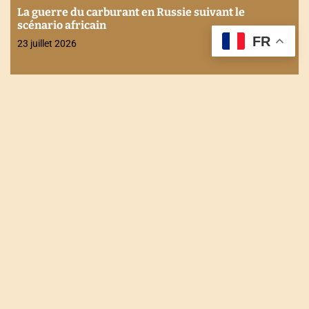
e suivant le
Actualités
Economie
Internationale
Stabilité financière en Afrique 
FR
discutés à Maurice
21 juillet 2026
NOUS CONTACTER
Tel : +228 90 90 49 83
Email : togodailynews@gmail.com
Siège : Rue de l'énergie Agbalépédogan (Lomé-Togo)
Récépissé N°0073/HAAC/01-2023/pL/P