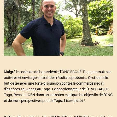
a
t
e
d
r
e
a
d
t
i
m
e
Malgré le contexte de la pandémie, l’ONG EAGLE-Togo poursuit ses
activités et envisage obtenir des résultats probants. Ceci, dans le
but de générer une forte dissuasion contre le commerce illégal
d’espèces sauvages au Togo. Le coordonnateur de l’ONG EAGLE-
Togo, Rens ILLGEN dans un entretien explique les objectifs de l’ONG
et de leurs perspectives pour le Togo. Lisez-plutôt !