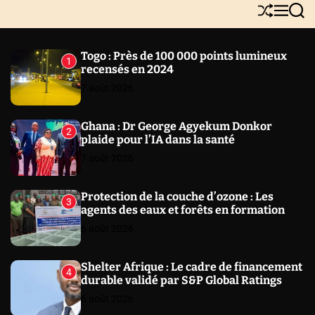
Y
S
M
S
N
h
e
e
E
u
n
a
W
ff
u
r
Togo : Près de 100 000 points lumineux
1
l
c
S
recensés en 2024
e
h
7 août 2026
Ghana : Dr George Agyekum Donkor
2
plaide pour l’IA dans la santé
7 août 2026
Protection de la couche d’ozone : Les
3
agents des eaux et forêts en formation
6 août 2026
Shelter Afrique : Le cadre de financement
4
durable validé par S&P Global Ratings
6 août 2026