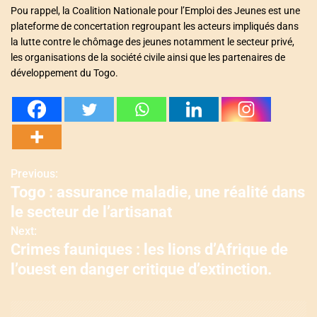
Pou rappel, la Coalition Nationale pour l’Emploi des Jeunes est une
plateforme de concertation regroupant les acteurs impliqués dans
la lutte contre le chômage des jeunes notamment le secteur privé,
les organisations de la société civile ainsi que les partenaires de
développement du Togo.
Previous:
N
Togo : assurance maladie, une réalité dans
a
le secteur de l’artisanat
v
Next:
Crimes fauniques : les lions d’Afrique de
i
l’ouest en danger critique d’extinction.
g
a