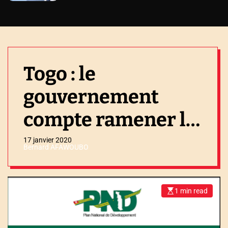
Togo : le
gouvernement
compte ramener le
taux de chômage à
17 janvier 2020
Bernard AFAWOUBO
2,6% d’ici 2022.
1 min read
E
s
t
i
m