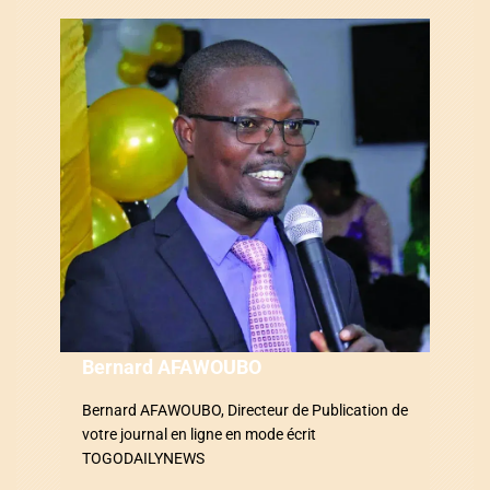
t
i
o
n
d
e
l
’
a
Bernard AFAWOUBO
r
Bernard AFAWOUBO, Directeur de Publication de
votre journal en ligne en mode écrit
t
TOGODAILYNEWS