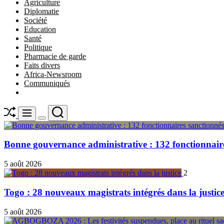
Agriculture
Diplomatie
Société
Education
Santé
Politique
Pharmacie de garde
Faits divers
Africa-Newsroom
Communiqués
Shuffle
Search
Menu
Switch
color
mode
Bonne gouvernance administrative : 132 fonctionnair
5 août 2026
2
Togo : 28 nouveaux magistrats intégrés dans la justic
5 août 2026