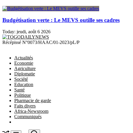
Budgétisation verte : Le MEVS outille ses cadres
Today:
jeudi, août 6 2026
TOGODAILYNEWS
Récépissé N°0073/HAAC/01-2023/pL/P
Actualités
Economie
Agriculture
Diplomatie
Société
Education
Santé
Politique
Pharmacie de garde
Faits divers
Africa-Newsroom
Communiqués
Shuffle
Search