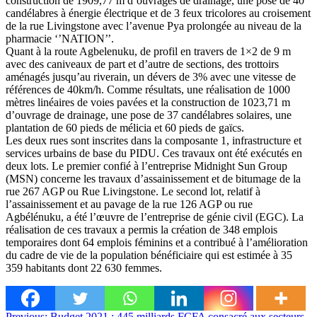
construction de 1909,77 m d’ouvrages de drainage, une pose de 40
candélabres à énergie électrique et de 3 feux tricolores au croisement
de la rue Livingstone avec l’avenue Pya prolongée au niveau de la
pharmacie ‘’NATION’’.
Quant à la route Agbelenuku, de profil en travers de 1×2 de 9 m
avec des caniveaux de part et d’autre de sections, des trottoirs
aménagés jusqu’au riverain, un dévers de 3% avec une vitesse de
références de 40km/h. Comme résultats, une réalisation de 1000
mètres linéaires de voies pavées et la construction de 1023,71 m
d’ouvrage de drainage, une pose de 37 candélabres solaires, une
plantation de 60 pieds de mélicia et 60 pieds de gaïcs.
Les deux rues sont inscrites dans la composante 1, infrastructure et
services urbains de base du PIDU. Ces travaux ont été exécutés en
deux lots. Le premier confié à l’entreprise Midnight Sun Group
(MSN) concerne les travaux d’assainissement et de bitumage de la
rue 267 AGP ou Rue Livingstone. Le second lot, relatif à
l’assainissement et au pavage de la rue 126 AGP ou rue
Agbélénuku, a été l’œuvre de l’entreprise de génie civil (EGC). La
réalisation de ces travaux a permis la création de 348 emplois
temporaires dont 64 emplois féminins et a contribué à l’amélioration
du cadre de vie de la population bénéficiaire qui est estimée à 35
359 habitants dont 22 630 femmes.
Previous:
Budget 2021 : 445 milliards FCFA consacré aux secteurs