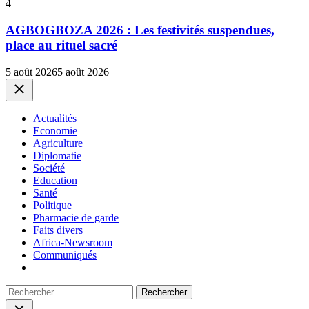
4
AGBOGBOZA 2026 : Les festivités suspendues,
place au rituel sacré
5 août 2026
5 août 2026
Close
Actualités
Economie
Agriculture
Diplomatie
Société
Education
Santé
Politique
Pharmacie de garde
Faits divers
Africa-Newsroom
Communiqués
Rechercher :
Close