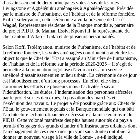
d’assainissement de deux principales voies à savoir les rues
Livingstone et Agbélénuku aménagées à Agbalépédogan. Présidée
par le ministre de l’urbanisme, de l’habitat et de la réforme foncière,
Koffi Tsolenyanou, cette cérémonie a vu la présence de Cissé
Wagué, Représentante résidente de la Banque mondiale, partenaire
du projet PIDU, de Maman Essivi Kponvi II, la représentante du
chef canton d’Aflao – Gakli et de plusieurs personnalités.
Selon Koffi Tsolényanou, ministre de l’urbanisme, de l’habitat et de
la réforme foncière, les voies aménagées contribuent à atteindre les
objectifs que le Chef de l’Etat a assigné au Ministère de l’urbanisme,
de l’habitat et de la réforme sur la période 2020-2025 « Il s’agit de
permettre à la population togolaise d’avoir accès à un service
amélioré d’assainissement en milieu urbain. La cérémonie de ce jour
est l’aboutissement d’un long processus. En effet, elle vient
couronner les efforts de plusieurs mois d’activités à savoir
l’identification, les études, l’indemnisation des personnes affectées
par le projet sur les deux rues, la passation des marchés et
l’exécution des travaux. Le projet a été possible grâce aux Chefs de
l’Etat, le gouvernement togolais et la Banque mondiale qui ont bâti
l’architecture technico-financière nécessaire à la mise en œuvre du
PIDU. Cette volonté manifeste des plus hautes autorités du pays a
permis d’engager des grands chantier d’infrastructures urbaines dont
l’aménagement de ces deux rues qui vont sans doute contribuer à
donner un nouveau visage à la ville de Lomé« , a-t-il indiqué.