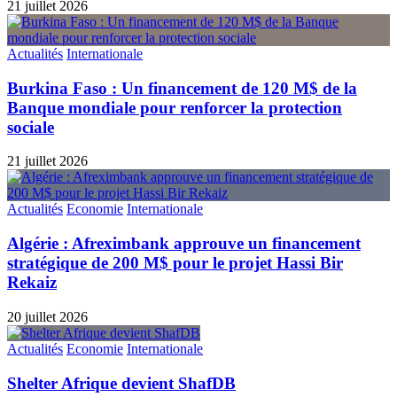
21 juillet 2026
Actualités
Internationale
Burkina Faso : Un financement de 120 M$ de la
Banque mondiale pour renforcer la protection
sociale
21 juillet 2026
Actualités
Economie
Internationale
Algérie : Afreximbank approuve un financement
stratégique de 200 M$ pour le projet Hassi Bir
Rekaiz
20 juillet 2026
Actualités
Economie
Internationale
Shelter Afrique devient ShafDB