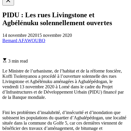
search
PIDU : Les rues Livingstone et
Agbélénuku solennellement ouvertes
14 novembre 2020
15 novembre 2020
Bernard AFAWOUBO
Estimated
3 min read
read
time
Le Ministre de l’urbanisme, de l’habitat et de la réforme foncière,
Koffi Tsolenyanou a procédé à l’ouverture solennelle des rues
Livingstone et Agbélénuku aménagées à Agbalépédogan, le
vendredi 13 novembre 2020 à Lomé dans le cadre du Projet
d’Infrastructures et de Développement Urbain (PIDU) financé par
de la Banque mondiale.
Fini les problèmes d’insalubrité, d’insécurité et d’inondation que
subissent les populations du quartier d’Agbalépédogan, une localité
située dans la commune du Golfe 5, car ces dernières viennent de
bénéficier des travaux d’aménagement, de bitumage et