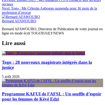
Navigation
sociaux
de
Next:
Togo : Me Célestin Agbogan suspendu pour 36 mois de la
l’article
profession d’avocat
Bernard AFAWOUBO
Bernard AFAWOUBO, Directeur de Publication de votre journal en
ligne en mode écrit TOGODAILYNEWS
Lire aussi
Togo : 28 nouveaux magistrats intégrés dans la
justice
5 août 2026
Programme KAFUI de l’AFSL : Un souffle d’espoir
pour les femmes de Kévé Edzi