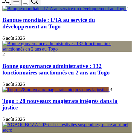
Menu
Switch
1
color
mode
Banque mondiale : L’IA au service du
développement au Togo
6 août 2026
2
Bonne gouvernance administrative : 132
fonctionnaires sanctionnés en 2 ans au Togo
5 août 2026
3
Togo : 28 nouveaux magistrats intégrés dans la
justice
5 août 2026