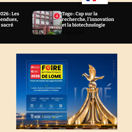
u
a
ff
r
l
c
26 : Les
Togo : Cap sur la
4
e
h
pendues,
recherche, l’innovation
l sacré
et la biotechnologie
5 août 2026