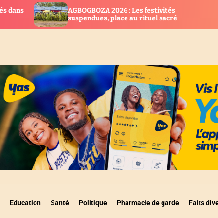
OGBOZA 2026 : Les festivités
Togo : Cap s
pendues, place au rituel sacré
biotechnolo
Education
Santé
Politique
Pharmacie de garde
Faits div