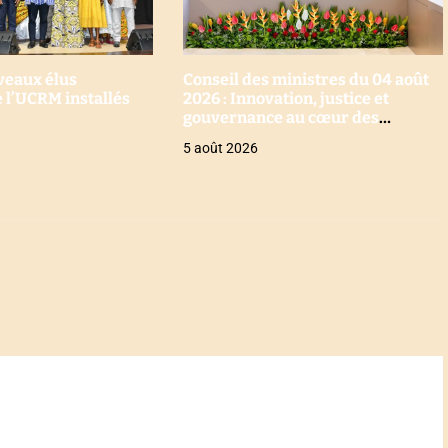
uveaux élus
Conseil des ministres du 04 août
 l’UCRM installés
2026 : Innovation, justice et
gouvernance au cœur des
décisions
5 août 2026