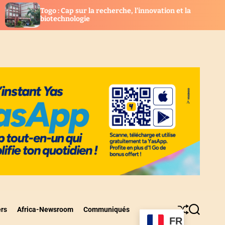
ur la recherche, l’innovation et la
Togo : Les nouveaux 
gie
l’UCRM installés
ers
Africa-Newsroom
Communiqués
S
S
FR
h
e