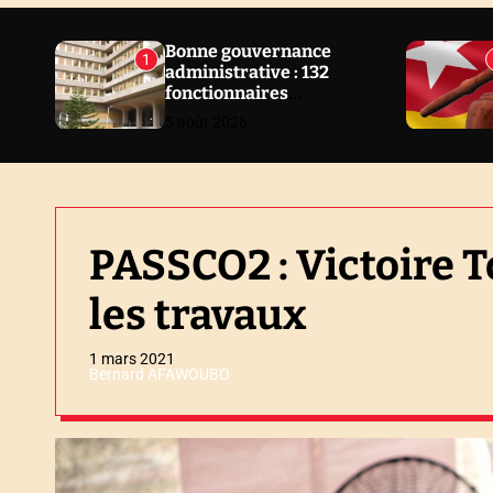
N
E
Bonne gouvernance
1
administrative : 132
W
fonctionnaires
S
sanctionnés en 2 ans au
5 août 2026
Togo
PASSCO2 : Victoire
les travaux
1 mars 2021
Bernard AFAWOUBO