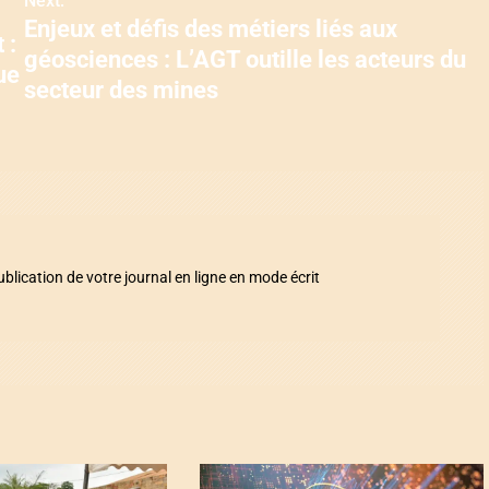
Next:
Enjeux et défis des métiers liés aux
 :
géosciences : L’AGT outille les acteurs du
ue
secteur des mines
ication de votre journal en ligne en mode écrit