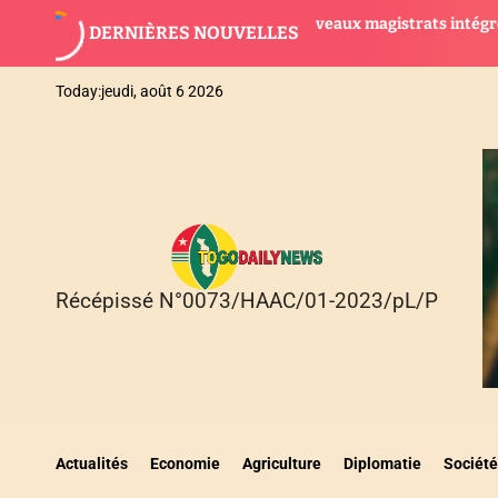
S
Togo : 28 nouveaux magistrats intégrés dans
AGB
DERNIÈRES NOUVELLES
k
la justice
sus
i
p
Today:
jeudi, août 6 2026
t
o
c
o
n
t
e
n
Récépissé N°0073/HAAC/01-2023/pL/P
T
t
O
G
O
D
A
I
Actualités
Economie
Agriculture
Diplomatie
Société
L
Y