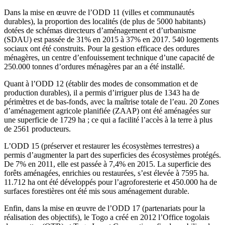
Dans la mise en œuvre de l’ODD 11 (villes et communautés
durables), la proportion des localités (de plus de 5000 habitants)
dotées de schémas directeurs d’aménagement et d’urbanisme
(SDAU) est passée de 31% en 2015 à 37% en 2017. 540 logements
sociaux ont été construits. Pour la gestion efficace des ordures
ménagères, un centre d’enfouissement technique d’une capacité de
250.000 tonnes d’ordures ménagères par an a été installé.
Quant à l’ODD 12 (établir des modes de consommation et de
production durables), il a permis d’irriguer plus de 1343 ha de
périmètres et de bas-fonds, avec la maîtrise totale de l’eau. 20 Zones
d’aménagement agricole planifiée (ZAAP) ont été aménagées sur
une superficie de 1729 ha ; ce qui a facilité l’accès à la terre à plus
de 2561 producteurs.
L’ODD 15 (préserver et restaurer les écosystèmes terrestres) a
permis d’augmenter la part des superficies des écosystèmes protégés.
De 7% en 2011, elle est passée à 7,4% en 2015. La superficie des
forêts aménagées, enrichies ou restaurées, s’est élevée à 7595 ha.
11.712 ha ont été développés pour l’agroforesterie et 450.000 ha de
surfaces forestières ont été mis sous aménagement durable.
Enfin, dans la mise en œuvre de l’ODD 17 (partenariats pour la
réalisation des objectifs), le Togo a créé en 2012 l’Office togolais