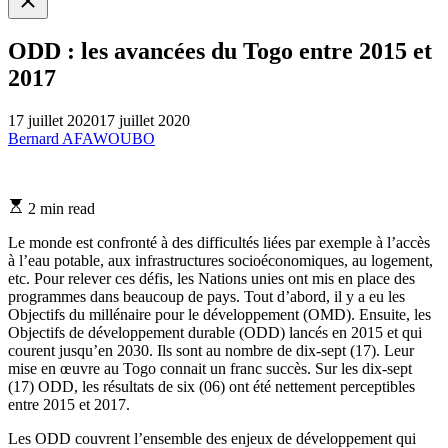
search
ODD : les avancées du Togo entre 2015 et
2017
17 juillet 2020
17 juillet 2020
Bernard AFAWOUBO
Estimated
2 min read
read
time
Le monde est confronté à des difficultés liées par exemple à l’accès
à l’eau potable, aux infrastructures socioéconomiques, au logement,
etc. Pour relever ces défis, les Nations unies ont mis en place des
programmes dans beaucoup de pays. Tout d’abord, il y a eu les
Objectifs du millénaire pour le développement (OMD). Ensuite, les
Objectifs de développement durable (ODD) lancés en 2015 et qui
courent jusqu’en 2030. Ils sont au nombre de dix-sept (17). Leur
mise en œuvre au Togo connait un franc succès. Sur les dix-sept
(17) ODD, les résultats de six (06) ont été nettement perceptibles
entre 2015 et 2017.
Les ODD couvrent l’ensemble des enjeux de développement qui