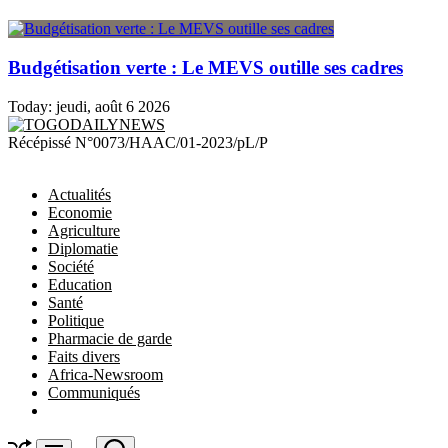
Budgétisation verte : Le MEVS outille ses cadres
Today:
jeudi, août 6 2026
TOGODAILYNEWS
Récépissé N°0073/HAAC/01-2023/pL/P
Actualités
Economie
Agriculture
Diplomatie
Société
Education
Santé
Politique
Pharmacie de garde
Faits divers
Africa-Newsroom
Communiqués
Shuffle
Search