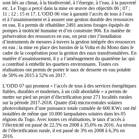
sont liés au climat, à la biodiversité, à l’énergie, à l’eau, à la pauvreté
etc. Le Togo a percé dans la mise en œuvre des objectifs 06 ; 07 ;
11 ; 12 ; 15 et 17. L’ODD 06 vise à garantir l’accès de tous à l’eau
et à l’assainissement et à assurer une gestion durable des ressources
en eau. Il a permis de réhabiliter 2491 anciens forages équipés de
pompes à motricité humaine et d’en construire 906. En matière de
préservation des ressources en eau, on peut citer l’installation
d’instruments de mesures à travers la gestion intégrée des ressources
en eau ; la mise en place des bassins de la Volta et du Mono dans le
cadre de la coopération pour la gestion des eaux transfrontalières. En
matière d’assainissement, il y a l’aménagement du quatrième lac qui
a contribué à embellir les quartiers environnants. Toutes ces
réalisations ont permis de porter le taux de desserte en eau potable
de 50% en 2015 à 52% en 2017.
L’ODD 07 qui promeut « l’accès de tous à des services énergétiques
fiables, durables et modernes, à un coût abordable » a permis de
mettre sur pied un projet d’électrification pour 271 localités rurales
sur la période 2017-2018. Quatre (04) microcentrales solaires
photovoltaïques d’une puissance totale cumulée de 600 KWc ont été
installées de même que 10.000 lampadaires solaires dans les 05
régions du Togo. Avec toutes ces réalisations, le taux d’accès à
l’électricité est passé de 22,5% en 2008 à 35,6% en 2016. Au niveau
de l’électrification rurale, il est passé de 3% en 2008 à 6,3% en
2016.