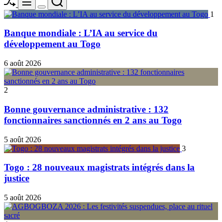
Menu
Switch
1
color
mode
Banque mondiale : L’IA au service du
développement au Togo
6 août 2026
2
Bonne gouvernance administrative : 132
fonctionnaires sanctionnés en 2 ans au Togo
5 août 2026
3
Togo : 28 nouveaux magistrats intégrés dans la
justice
5 août 2026