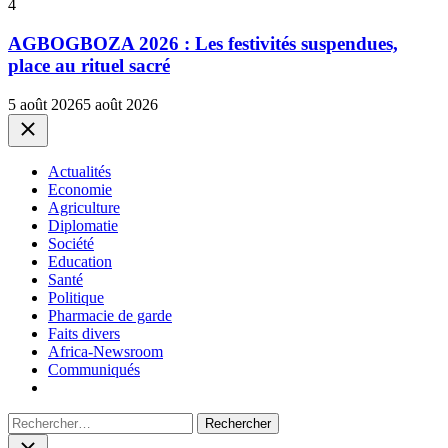
4
AGBOGBOZA 2026 : Les festivités suspendues,
place au rituel sacré
5 août 2026
5 août 2026
Close
Actualités
Economie
Agriculture
Diplomatie
Société
Education
Santé
Politique
Pharmacie de garde
Faits divers
Africa-Newsroom
Communiqués
Rechercher :
Close