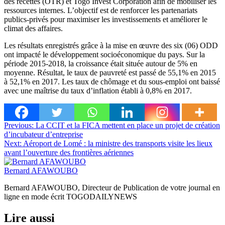
des recettes (OTR) et Togo Invest Corporation afin de mobiliser les
ressources internes. L’objectif est de renforcer les partenariats
publics-privés pour maximiser les investissements et améliorer le
climat des affaires.
Les résultats enregistrés grâce à la mise en œuvre des six (06) ODD
ont impacté le développement socioéconomique du pays. Sur la
période 2015-2018, la croissance était située autour de 5% en
moyenne. Résultat, le taux de pauvreté est passé de 55,1% en 2015
à 52,1% en 2017. Les taux de chômage et du sous-emploi ont baissé
avec une maîtrise du taux d’inflation établi à 0,8% en 2017.
Navigation
Previous:
La CCIT et la FICA mettent en place un projet de création
d’incubateur d’entreprise
de
Next:
Aéroport de Lomé : la ministre des transports visite les lieux
l’article
avant l’ouverture des frontières aériennes
Bernard AFAWOUBO
Bernard AFAWOUBO, Directeur de Publication de votre journal en
ligne en mode écrit TOGODAILYNEWS
Lire aussi