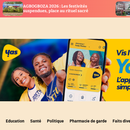
A 2026 : Les festivités
Togo : Cap sur la 
s, place au rituel sacré
biotechnologie
Education
Santé
Politique
Pharmacie de garde
Faits div