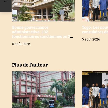
’
a
r
Bonne gouvernance
Togo : Les no
administrative : 132
consulaires de
t
fonctionnaires sanctionnés en 2
5 août 2026
ans au Togo
i
5 août 2026
c
l
Plus de l'auteur
e