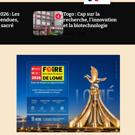
u
a
ff
r
l
c
26 : Les
Togo : Cap sur la
4
e
h
pendues,
recherche, l’innovation
l sacré
et la biotechnologie
5 août 2026