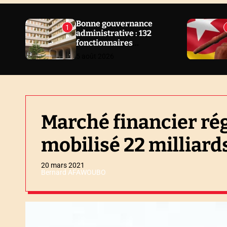
N
E
Bonne gouvernance
1
administrative : 132
W
fonctionnaires
S
sanctionnés en 2 ans au
5 août 2026
Togo
Marché financier rég
mobilisé 22 milliard
20 mars 2021
Bernard AFAWOUBO