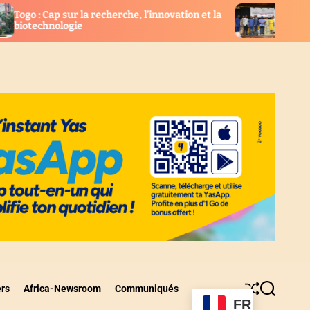
recherche, l’innovation et la
Togo : Les nouveaux élus c
l’UCRM installés
ers
Africa-Newsroom
Communiqués
S
S
FR
h
e