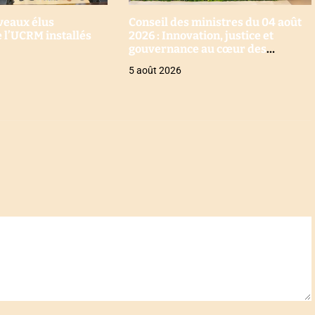
uveaux élus
Conseil des ministres du 04 août
 l’UCRM installés
2026 : Innovation, justice et
gouvernance au cœur des
décisions
5 août 2026