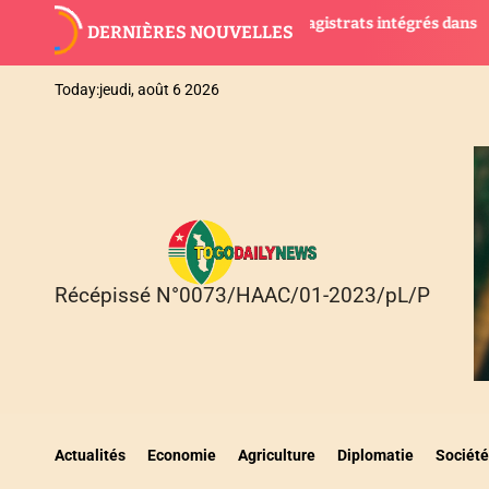
S
Togo : 28 nouveaux magistrats intégrés dans
AGBOGBOZ
DERNIÈRES NOUVELLES
k
la justice
suspendue
i
p
Today:
jeudi, août 6 2026
t
o
c
o
n
t
e
n
Récépissé N°0073/HAAC/01-2023/pL/P
T
t
O
G
O
D
A
I
Actualités
Economie
Agriculture
Diplomatie
Société
L
Y