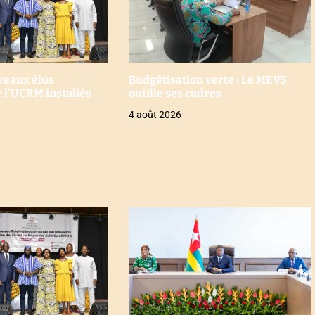
uveaux élus
Budgétisation verte : Le MEVS
 l’UCRM installés
outille ses cadres
4 août 2026