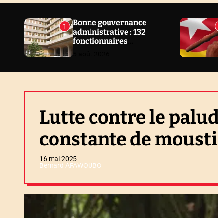
N
E
Bonne gouvernance
1
administrative : 132
W
fonctionnaires
S
sanctionnés en 2 ans au
5 août 2026
Togo
Lutte contre le palud
constante de mousti
16 mai 2025
Bernard AFAWOUBO