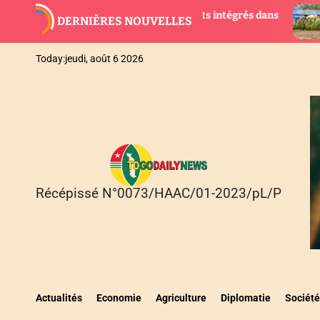
S
 28 nouveaux magistrats intégrés dans
AGBOGBOZA 2026
DERNIÈRES NOUVELLES
k
ice
suspendues, pla
i
p
Today:
jeudi, août 6 2026
t
o
c
o
n
t
e
n
Récépissé N°0073/HAAC/01-2023/pL/P
T
t
O
G
O
D
A
I
Actualités
Economie
Agriculture
Diplomatie
Société
L
Y