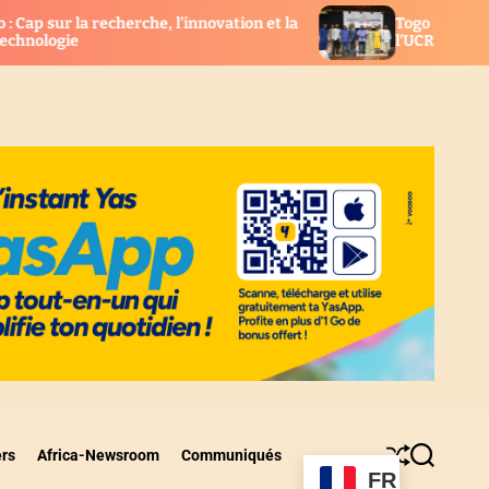
he, l’innovation et la
Togo : Les nouveaux élus consula
l’UCRM installés
ers
Africa-Newsroom
Communiqués
S
S
FR
h
e