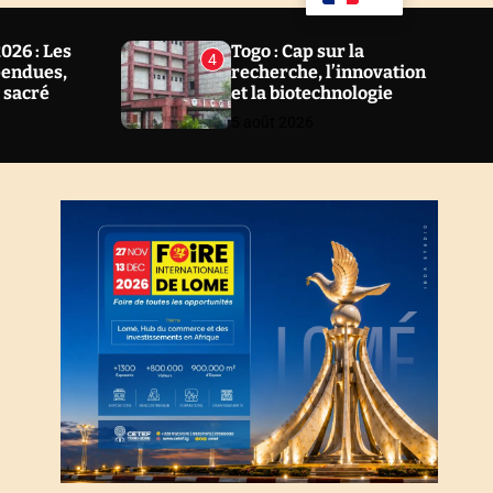
u
a
ff
r
l
c
26 : Les
Togo : Cap sur la
4
e
h
pendues,
recherche, l’innovation
l sacré
et la biotechnologie
5 août 2026