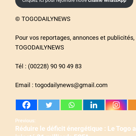
Cliquez ici pour rejoindre notre
chaîne WhatsApp
© TOGODAILYNEWS
Pour vos reportages, annonces et publicités,
TOGODAILYNEWS
Tél : (00228) 90 90 49 83
Email : togodailynews@gmail.com
Previous:
N
Réduire le déficit énergétique : Le Togo a
a