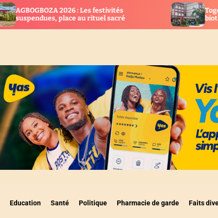
 : Les festivités
Togo : Cap sur la recherc
ce au rituel sacré
biotechnologie
Education
Santé
Politique
Pharmacie de garde
Faits div