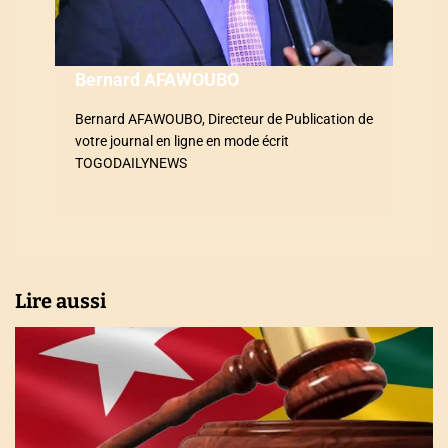
’
a
Bernard AFAWOUBO
r
Bernard AFAWOUBO, Directeur de Publication de
t
votre journal en ligne en mode écrit
i
TOGODAILYNEWS
c
l
e
Lire aussi