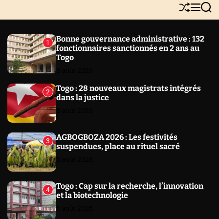
Y
S
M
S
N
h
e
e
E
u
n
a
W
ff
u
r
Bonne gouvernance administrative : 132
1
l
c
S
fonctionnaires sanctionnés en 2 ans au
e
h
Togo
5 août 2026
Togo : 28 nouveaux magistrats intégrés
2
dans la justice
5 août 2026
AGBOGBOZA 2026 : Les festivités
3
suspendues, place au rituel sacré
5 août 2026
Togo : Cap sur la recherche, l’innovation
4
et la biotechnologie
5 août 2026