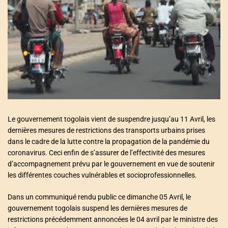
a
t
e
d
r
e
a
d
t
i
m
e
Le gouvernement togolais vient de suspendre jusqu’au 11 Avril, les
dernières mesures de restrictions des transports urbains prises
dans le cadre de la lutte contre la propagation de la pandémie du
coronavirus. Ceci enfin de s’assurer de l’effectivité des mesures
d’accompagnement prévu par le gouvernement en vue de soutenir
les différentes couches vulnérables et socioprofessionnelles.
Dans un communiqué rendu public ce dimanche 05 Avril, le
gouvernement togolais suspend les dernières mesures de
restrictions précédemment annoncées le 04 avril par le ministre des