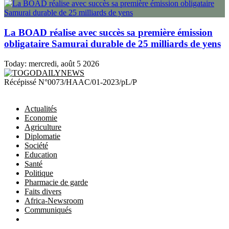
La BOAD réalise avec succès sa première émission
obligataire Samurai durable de 25 milliards de yens
Today:
mercredi, août 5 2026
TOGODAILYNEWS
Récépissé N°0073/HAAC/01-2023/pL/P
Actualités
Economie
Agriculture
Diplomatie
Société
Education
Santé
Politique
Pharmacie de garde
Faits divers
Africa-Newsroom
Communiqués