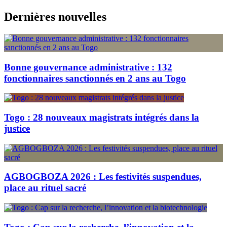
Skip
Dernières nouvelles
to
content
Bonne gouvernance administrative : 132
fonctionnaires sanctionnés en 2 ans au Togo
Togo : 28 nouveaux magistrats intégrés dans la
justice
AGBOGBOZA 2026 : Les festivités suspendues,
place au rituel sacré