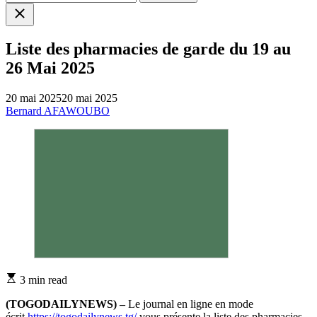
Close
search
Liste des pharmacies de garde du 19 au
26 Mai 2025
20 mai 2025
20 mai 2025
Bernard AFAWOUBO
Estimated
3 min read
read
time
(TOGODAILYNEWS) –
Le journal en ligne en mode
écrit
https://togodailynews.tg/
vous présente la liste des pharmacies