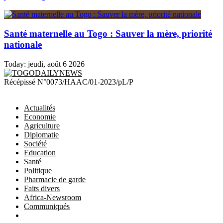
Santé maternelle au Togo : Sauver la mère, priorité
nationale
Today:
jeudi, août 6 2026
TOGODAILYNEWS
Récépissé N°0073/HAAC/01-2023/pL/P
Actualités
Economie
Agriculture
Diplomatie
Société
Education
Santé
Politique
Pharmacie de garde
Faits divers
Africa-Newsroom
Communiqués