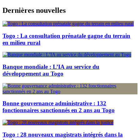
Skip
Dernières nouvelles
to
content
Togo : La consultation prénatale gagne du terrain
en milieu rural
Banque mondiale : L’IA au service du
développement au Togo
Bonne gouvernance administrative : 132
fonctionnaires sanctionnés en 2 ans au Togo
Togo : 28 nouveaux magistrats intégrés dans la