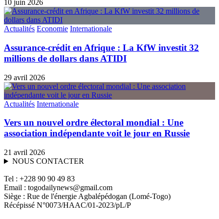
10 juin 2026
Actualités
Economie
Internationale
Assurance-crédit en Afrique : La KfW investit 32
millions de dollars dans ATIDI
29 avril 2026
Actualités
Internationale
Vers un nouvel ordre électoral mondial : Une
association indépendante voit le jour en Russie
21 avril 2026
NOUS CONTACTER
Tel : +228 90 90 49 83
Email : togodailynews@gmail.com
Siège : Rue de l'énergie Agbalépédogan (Lomé-Togo)
Récépissé N°0073/HAAC/01-2023/pL/P