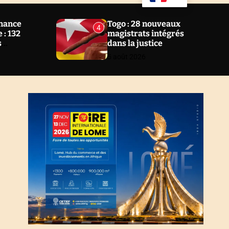
u
a
ff
r
l
c
nance
Togo : 28 nouveaux
4
e
h
 : 132
magistrats intégrés
s
dans la justice
 2 ans au
5 août 2026