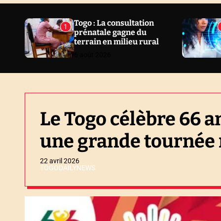
N
E
Togo : La consultation
1
prénatale gagne du
W
terrain en milieu rural
S
6 août 2026
Le Togo célèbre 66 a
une grande tournée
22 avril 2026
TOGODAILYNEWS