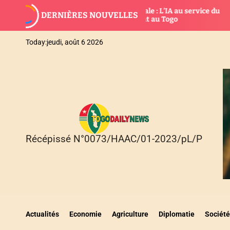
S
Banque mondiale : L’IA au service du
Bonne g
DERNIÈRES NOUVELLES
k
développement au Togo
fonctio
i
p
Today:
jeudi, août 6 2026
t
o
c
o
n
t
e
n
Récépissé N°0073/HAAC/01-2023/pL/P
T
t
O
G
O
D
A
I
Actualités
Economie
Agriculture
Diplomatie
Société
L
Y