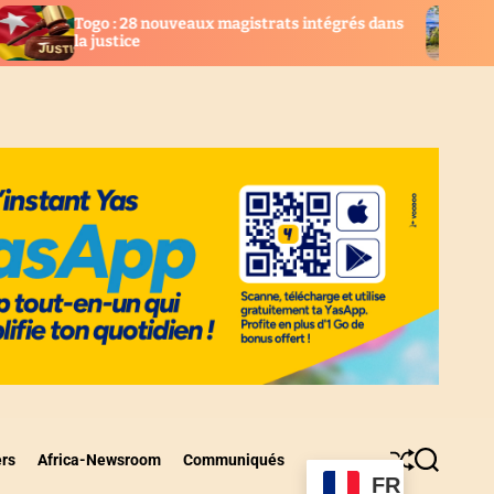
aux magistrats intégrés dans
AGBOGBOZA 2026 : Les fe
suspendues, place au rit
ers
Africa-Newsroom
Communiqués
S
S
FR
h
e