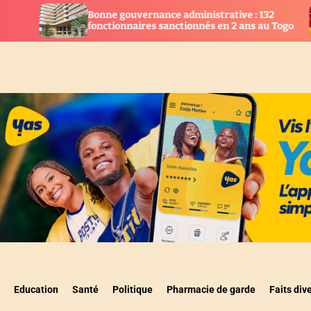
ouvernance administrative : 132
Togo : 28 nouve
nnaires sanctionnés en 2 ans au Togo
la justice
Education
Santé
Politique
Pharmacie de garde
Faits div