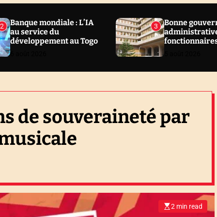
Banque mondiale : L’IA
Bonne gouver
2
3
au service du
administrative
développement au Togo
fonctionnaire
sanctionnés en
6 août 2026
5 août 2026
Togo
ns de souveraineté par
 musicale
2 min read
E
s