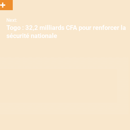
Next:
Togo : 32,2 milliards CFA pour renforcer la
sécurité nationale