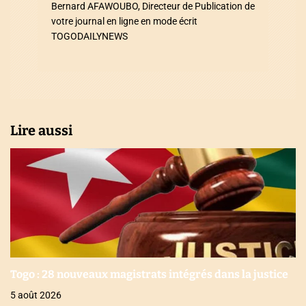
r
Bernard AFAWOUBO, Directeur de Publication de
votre journal en ligne en mode écrit
t
TOGODAILYNEWS
i
c
l
Lire aussi
e
Togo : 28 nouveaux magistrats intégrés dans la justice
5 août 2026