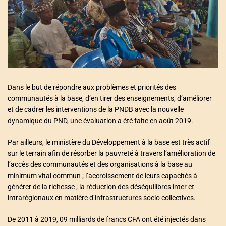
a
t
e
d
r
e
a
d
t
i
m
e
Dans le but de répondre aux problèmes et priorités des
communautés à la base, d’en tirer des enseignements, d’améliorer
et de cadrer les interventions de la PNDB avec la nouvelle
dynamique du PND, une évaluation a été faite en août 2019.
Par ailleurs, le ministère du Développement à la base est très actif
sur le terrain afin de résorber la pauvreté à travers l’amélioration de
l’accès des communautés et des organisations à la base au
minimum vital commun ; l’accroissement de leurs capacités à
générer de la richesse ; la réduction des déséquilibres inter et
intrarégionaux en matière d’infrastructures socio collectives.
De 2011 à 2019, 09 milliards de francs CFA ont été injectés dans