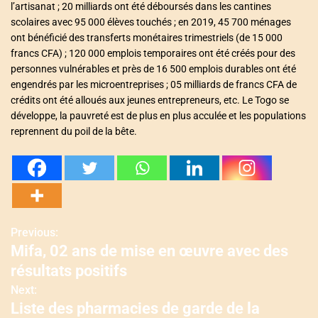
l’artisanat ; 20 milliards ont été déboursés dans les cantines
scolaires avec 95 000 élèves touchés ; en 2019, 45 700 ménages
ont bénéficié des transferts monétaires trimestriels (de 15 000
francs CFA) ; 120 000 emplois temporaires ont été créés pour des
personnes vulnérables et près de 16 500 emplois durables ont été
engendrés par les microentreprises ; 05 milliards de francs CFA de
crédits ont été alloués aux jeunes entrepreneurs, etc. Le Togo se
développe, la pauvreté est de plus en plus acculée et les populations
reprennent du poil de la bête.
Previous:
N
Mifa, 02 ans de mise en œuvre avec des
a
résultats positifs
v
Next:
Liste des pharmacies de garde de la
i