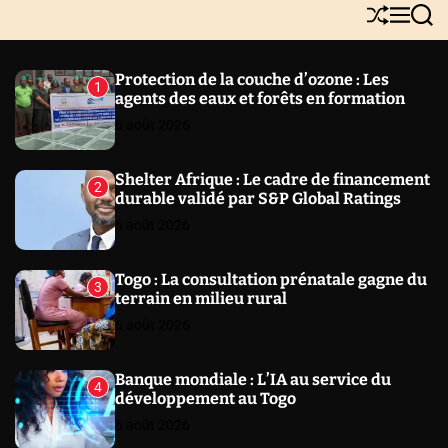
Y
S
M
S
N
h
e
e
E
u
n
a
W
ff
u
r
Protection de la couche d’ozone : Les
1
l
c
S
agents des eaux et forêts en formation
e
h
6 août 2026
Shelter Afrique : Le cadre de financement
2
durable validé par S&P Global Ratings
6 août 2026
Togo : La consultation prénatale gagne du
3
terrain en milieu rural
6 août 2026
Banque mondiale : L’IA au service du
4
développement au Togo
6 août 2026