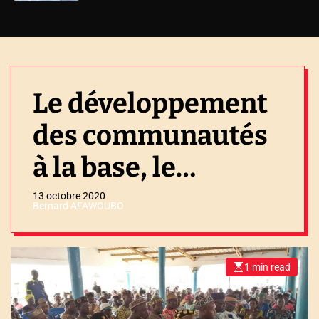
Le développement
des communautés
à la base, le
leitmotiv des
13 octobre 2020
Bernard AFAWOUBO
dirigeants
1 min read
E
s
t
i
m