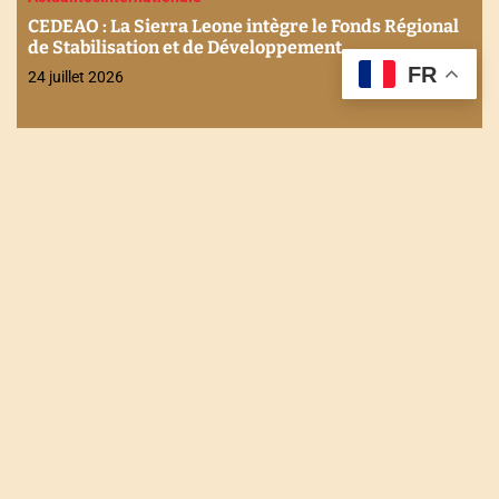
CEDEAO : La Sierra Leone intègre le Fonds Régional
de Stabilisation et de Développement
FR
24 juillet 2026
NOUS CONTACTER
Tel : +228 90 90 49 83
Email : togodailynews@gmail.com
Siège : Rue de l'énergie Agbalépédogan (Lomé-Togo)
Récépissé N°0073/HAAC/01-2023/pL/P