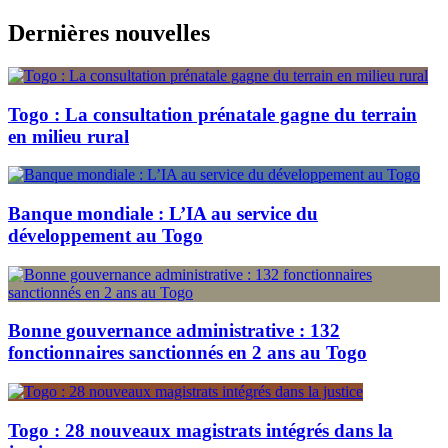
Skip
Dernières nouvelles
to
content
Togo : La consultation prénatale gagne du terrain
en milieu rural
Banque mondiale : L’IA au service du
développement au Togo
Bonne gouvernance administrative : 132
fonctionnaires sanctionnés en 2 ans au Togo
Togo : 28 nouveaux magistrats intégrés dans la