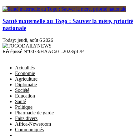
Santé maternelle au Togo : Sauver la mère, priorité
nationale
Today:
jeudi, août 6 2026
TOGODAILYNEWS
Récépissé N°0073/HAAC/01-2023/pL/P
Actualités
Economie
Agriculture
Diplomatie
Société
Education
Santé
Politique
Pharmacie de garde
Faits divers
Africa-Newsroom
Communiqués