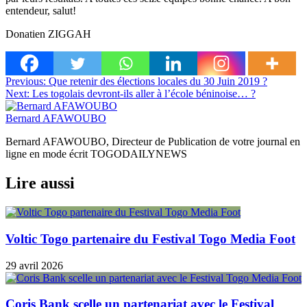
entendeur, salut!
Donatien ZIGGAH
Navigation
Previous:
Que retenir des élections locales du 30 Juin 2019 ?
Next:
Les togolais devront-ils aller à l’école béninoise… ?
de
l’article
Bernard AFAWOUBO
Bernard AFAWOUBO, Directeur de Publication de votre journal en
ligne en mode écrit TOGODAILYNEWS
Lire aussi
Voltic Togo partenaire du Festival Togo Media Foot
29 avril 2026
Coris Bank scelle un partenariat avec le Festival