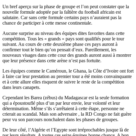
Un bref aperçu sur la phase de groupe et l’on peut constater que la
nouvelle formule adoptée par la faîtière du football africain est
salutaire. Car sans cette formule certains pays n’auraient pas la
chance de participer à cette messe continentale.
Aucune surprise au niveau des équipes dites favorites dans cette
compétition. Tous les « grands » pays sont qualifiés pour le tour
suivant. Au cours de cette deuxième phase ces pays auront à
confirmer tout le bien qu’on pensait d’eux. Pareillement, les
nouveaux visages dans cette cour des grands auront aussi à montrer
que leur présence dans cette arène n’est pas fortuite.
Les équipes comme le Caméroun, le Ghana, la Côte d’Ivoire ont fort
à faire car leur prestation au premier tour a été moins convainquante
et à cette allure elles risquent de suivre le reste de la compétition
dans leurs canapets.
Cependant les Barea (zébus) du Madagascar est la seule formation
qui a époustouflé plus d’un par leur envie, leur volonté et leur
détermination. Même s’ils s’arrêtaient à cette étape, personne ne
crierait au scandal. Mais son adversaire , la RD Congo ne fait guère
peur vu son parcours nonchalent dans les phases de groupes.
De leur côté, l’Algérie et l’Egypte sont irréprochables jusque là de
par leurs résultats. A toutes ces seize équipes bonne chance. A bon