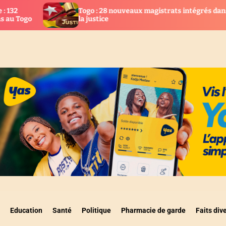
Togo : 28 nouveaux magistrats intégrés dans
AGBOGBOZ
la justice
suspendu
Education
Santé
Politique
Pharmacie de garde
Faits div