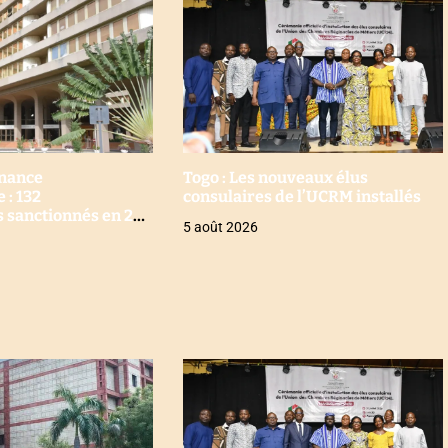
nance
Togo : Les nouveaux élus
 : 132
consulaires de l’UCRM installés
s sanctionnés en 2
5 août 2026