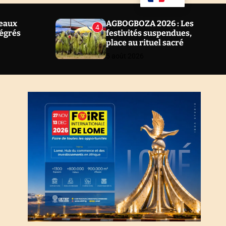
u
a
ff
r
l
c
veaux
AGBOGBOZA 2026 : Les
4
e
h
tégrés
festivités suspendues,
place au rituel sacré
5 août 2026