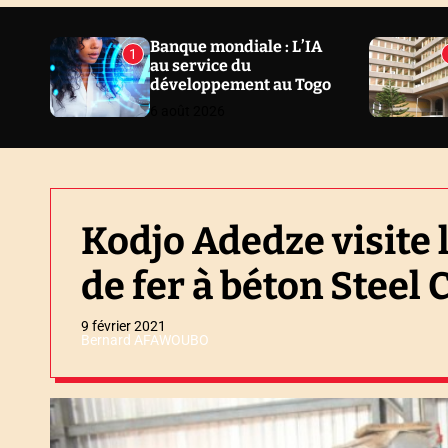
N
E
Banque mondiale : L’IA
1
au service du
W
développement au Togo
S
6 août 2026
Kodjo Adedze visite 
de fer à béton Steel 
9 février 2021
Bernard AFAWOUBO