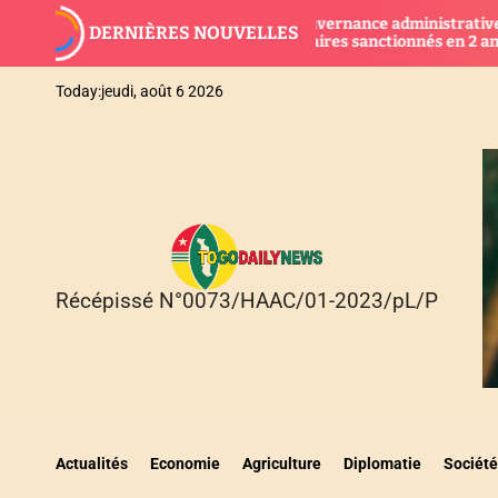
S
Bonne gouvernance administrative : 132
DERNIÈRES NOUVELLES
k
fonctionnaires sanctionnés en 2 ans au Togo
i
p
Today:
jeudi, août 6 2026
t
o
c
o
n
t
e
n
Récépissé N°0073/HAAC/01-2023/pL/P
T
t
O
G
O
D
A
I
Actualités
Economie
Agriculture
Diplomatie
Société
L
Y