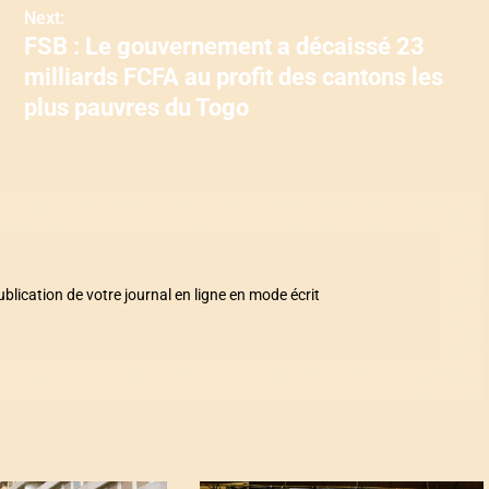
Next:
FSB : Le gouvernement a décaissé 23
milliards FCFA au profit des cantons les
plus pauvres du Togo
ication de votre journal en ligne en mode écrit