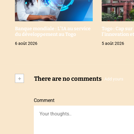
Banque mondiale : L’IA au service
Togo : Cap sur
du développement au Togo
l’innovation e
6 août 2026
5 août 2026
+
There are no comments
Add yours
Comment