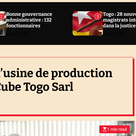
Bonne gouvernance
Togo : 28 nou
2
3
administrative : 132
magistrats in
fonctionnaires
dans la justice
sanctionnés en 2 ans au
5 août 2026
5 août 2026
Togo
l’usine de production
Cube Togo Sarl
1 min read
E
s