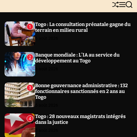
Y
S
M
S
N
h
e
e
E
u
n
a
W
ff
u
r
Togo : La consultation prénatale gagne du
1
l
c
S
terrain en milieu rural
e
h
6 août 2026
Banque mondiale : L’IA au service du
2
développement au Togo
6 août 2026
Bonne gouvernance administrative : 132
3
fonctionnaires sanctionnés en 2 ans au
Togo
5 août 2026
Togo : 28 nouveaux magistrats intégrés
4
dans la justice
5 août 2026