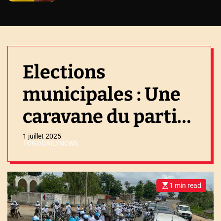
Elections
municipales : Une
caravane du parti
UNIR a sillonné les
1 juillet 2025
TOGODAILYNEWS
artères d’Adjengré
et d’Aouda
1 min read
E
s
t
i
m