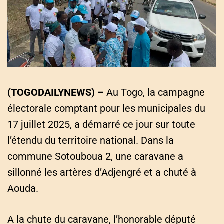
a
t
e
d
r
e
a
d
t
i
m
e
(TOGODAILYNEWS) –
Au Togo, la campagne
électorale comptant pour les municipales du
17 juillet 2025, a démarré ce jour sur toute
l’étendu du territoire national. Dans la
commune Sotouboua 2, une caravane a
sillonné les artères d’Adjengré et a chuté à
Aouda.
A la chute du caravane, l’honorable député