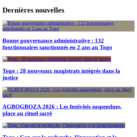
Skip
Dernières nouvelles
to
content
Bonne gouvernance administrative : 132
fonctionnaires sanctionnés en 2 ans au Togo
Togo : 28 nouveaux magistrats intégrés dans la
justice
AGBOGBOZA 2026 : Les festivités suspendues,
place au rituel sacré