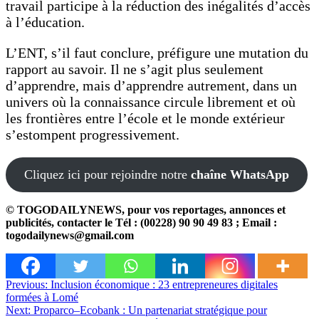
travail participe à la réduction des inégalités d’accès
à l’éducation.
L’ENT, s’il faut conclure, préfigure une mutation du
rapport au savoir. Il ne s’agit plus seulement
d’apprendre, mais d’apprendre autrement, dans un
univers où la connaissance circule librement et où
les frontières entre l’école et le monde extérieur
s’estompent progressivement.
Cliquez ici pour rejoindre notre
chaîne WhatsApp
© TOGODAILYNEWS, pour vos reportages, annonces et
publicités, contacter le Tél : (00228) 90 90 49 83 ; Email :
togodailynews@gmail.com
Navigation
Previous:
Inclusion économique : 23 entrepreneures digitales
formées à Lomé
de
Next:
Proparco–Ecobank : Un partenariat stratégique pour