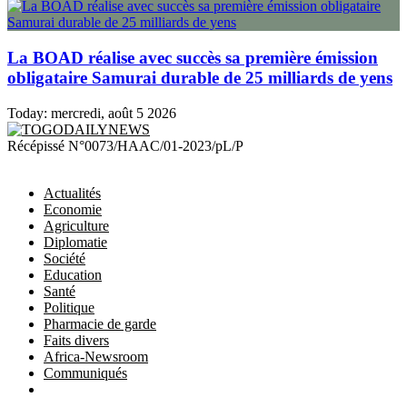
La BOAD réalise avec succès sa première émission
obligataire Samurai durable de 25 milliards de yens
Today:
mercredi, août 5 2026
TOGODAILYNEWS
Récépissé N°0073/HAAC/01-2023/pL/P
Actualités
Economie
Agriculture
Diplomatie
Société
Education
Santé
Politique
Pharmacie de garde
Faits divers
Africa-Newsroom
Communiqués