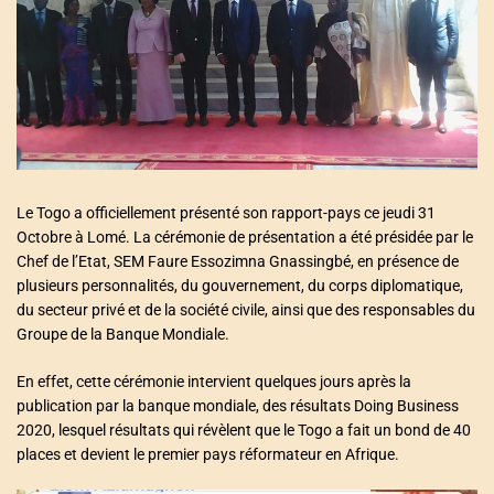
a
t
e
d
r
e
a
d
t
i
m
e
Le Togo a officiellement présenté son rapport-pays ce jeudi 31
Octobre à Lomé. La cérémonie de présentation a été présidée par le
Chef de l’Etat, SEM Faure Essozimna Gnassingbé, en présence de
plusieurs personnalités, du gouvernement, du corps diplomatique,
du secteur privé et de la société civile, ainsi que des responsables du
Groupe de la Banque Mondiale.
En effet, cette cérémonie intervient quelques jours après la
publication par la banque mondiale, des résultats Doing Business
2020, lesquel résultats qui révèlent que le Togo a fait un bond de 40
places et devient le premier pays réformateur en Afrique.