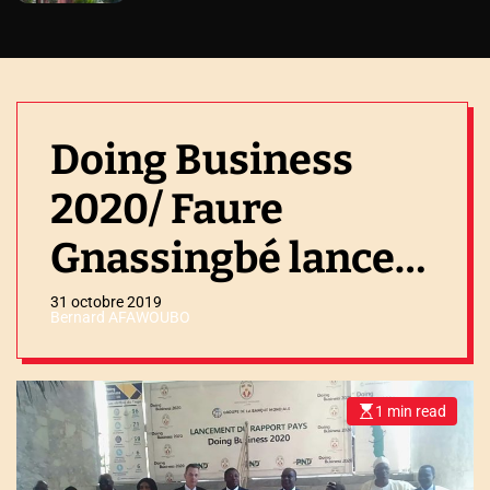
Doing Business
2020/ Faure
Gnassingbé lance
le rapport pays.
31 octobre 2019
Bernard AFAWOUBO
1 min read
E
s
t
i
m