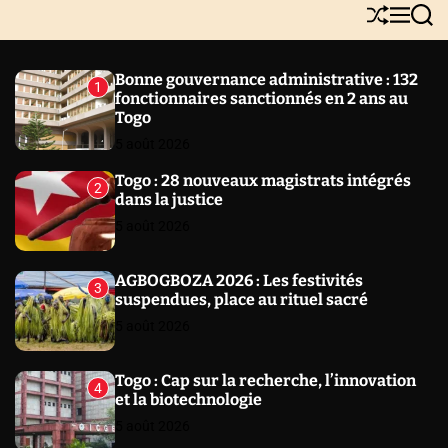
Y
S
M
S
N
h
e
e
E
u
n
a
W
ff
u
r
Bonne gouvernance administrative : 132
1
l
c
S
fonctionnaires sanctionnés en 2 ans au
e
h
Togo
5 août 2026
Togo : 28 nouveaux magistrats intégrés
2
dans la justice
5 août 2026
AGBOGBOZA 2026 : Les festivités
3
suspendues, place au rituel sacré
5 août 2026
Togo : Cap sur la recherche, l’innovation
4
et la biotechnologie
5 août 2026