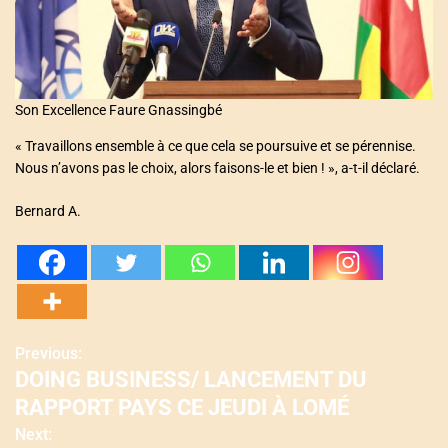
Son Excellence Faure Gnassingbé
« Travaillons ensemble à ce que cela se poursuive et se pérennise.
Nous n’avons pas le choix, alors faisons-le et bien ! », a-t-il déclaré.
Bernard A.
Previous:
N
DOING BUSINESS/ LANCEMENT DU
a
RAPPORT PAYS CE JEUDI À LOMÉ
v
Next: