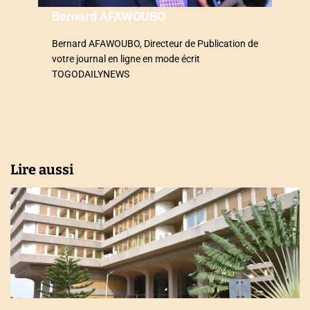
Bernard AFAWOUBO
r
Bernard AFAWOUBO, Directeur de Publication de
t
votre journal en ligne en mode écrit
i
TOGODAILYNEWS
c
l
e
Lire aussi