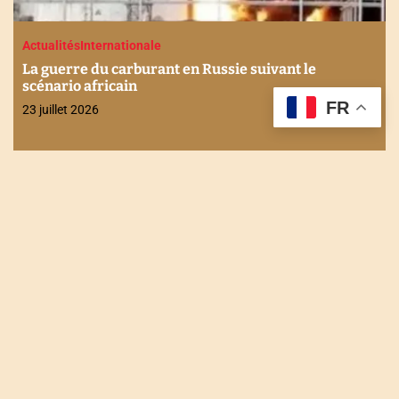
ussie suivant le
Actualités
Economie
International
Stabilité financière en Afriq
FR
discutés à Maurice
21 juillet 2026
NOUS CONTACTER
Tel : +228 90 90 49 83
Email : togodailynews@gmail.com
Siège : Rue de l'énergie Agbalépédogan (Lomé-Togo)
Récépissé N°0073/HAAC/01-2023/pL/P