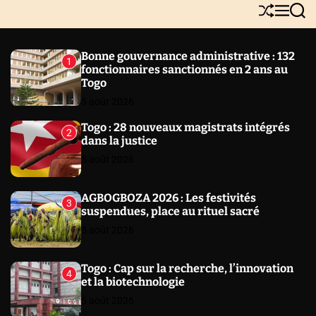
Y
S
M
S
N
h
e
e
E
u
n
a
W
ff
u
r
Bonne gouvernance administrative : 132
1
l
c
S
fonctionnaires sanctionnés en 2 ans au
e
h
Togo
5 août 2026
Togo : 28 nouveaux magistrats intégrés
2
dans la justice
5 août 2026
AGBOGBOZA 2026 : Les festivités
3
suspendues, place au rituel sacré
5 août 2026
Togo : Cap sur la recherche, l’innovation
4
et la biotechnologie
5 août 2026