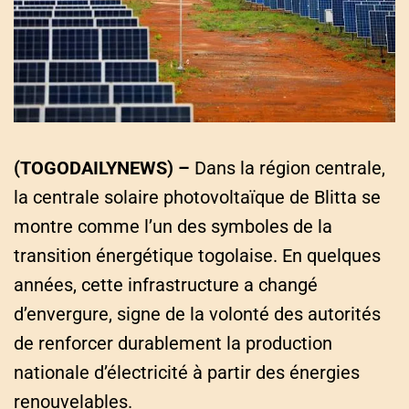
a
t
e
d
r
e
a
d
t
i
m
e
(TOGODAILYNEWS) –
Dans la région centrale,
la centrale solaire photovoltaïque de Blitta se
montre comme l’un des symboles de la
transition énergétique togolaise. En quelques
années, cette infrastructure a changé
d’envergure, signe de la volonté des autorités
de renforcer durablement la production
nationale d’électricité à partir des énergies
renouvelables.