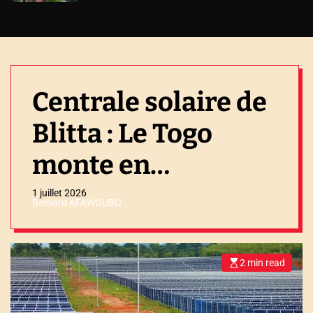
Centrale solaire de
Blitta : Le Togo
monte en
puissance
1 juillet 2026
Bernard AFAWOUBO
2 min read
E
s
t
i
m