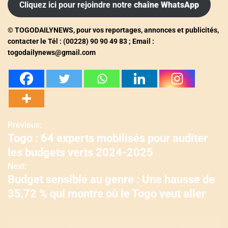
Cliquez ici pour rejoindre notre
chaîne WhatsApp
© TOGODAILYNEWS, pour vos reportages, annonces et publicités,
contacter le Tél : (00228) 90 90 49 83 ; Email :
togodailynews@gmail.com
Previous:
N
Togo : 64 experts mobilisés pour auditer
a
les budgets verts 2024-2025
v
Next:
Budget sensible au genre : Une hausse de
i
35,72 % qui montre où le Togo veut aller
g
a