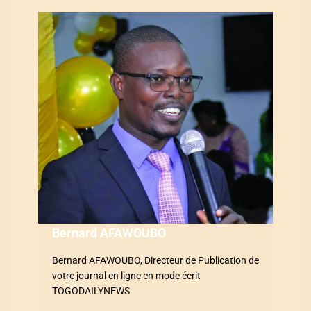
t
i
o
n
d
e
l
’
a
Bernard AFAWOUBO
r
Bernard AFAWOUBO, Directeur de Publication de
votre journal en ligne en mode écrit
t
TOGODAILYNEWS