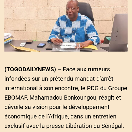
Mahamadou
a
t
e
Bonkoungou, PDG
d
r
e
a
du Groupe EBOMAF
d
t
i
m
e
(TOGODAILYNEWS) –
Face aux rumeurs
infondées sur un prétendu mandat d’arrêt
international à son encontre, le PDG du Groupe
EBOMAF, Mahamadou Bonkoungou, réagit et
dévoile sa vision pour le développement
économique de l’Afrique, dans un entretien
exclusif avec la presse Libération du Sénégal.