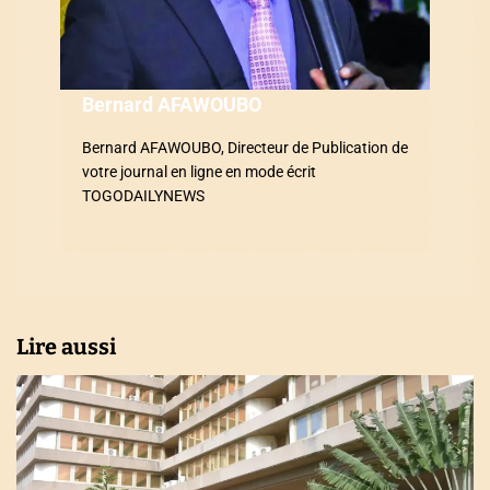
l
’
a
Bernard AFAWOUBO
r
Bernard AFAWOUBO, Directeur de Publication de
votre journal en ligne en mode écrit
t
TOGODAILYNEWS
i
c
l
Lire aussi
e