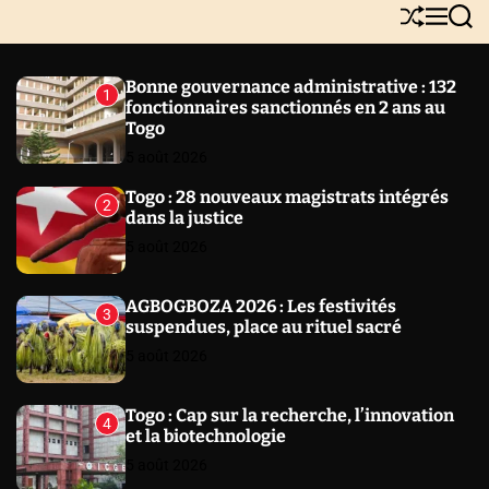
Y
S
M
S
N
h
e
e
E
u
n
a
W
ff
u
r
Bonne gouvernance administrative : 132
1
l
c
S
fonctionnaires sanctionnés en 2 ans au
e
h
Togo
5 août 2026
Togo : 28 nouveaux magistrats intégrés
2
dans la justice
5 août 2026
AGBOGBOZA 2026 : Les festivités
3
suspendues, place au rituel sacré
5 août 2026
Togo : Cap sur la recherche, l’innovation
4
et la biotechnologie
5 août 2026