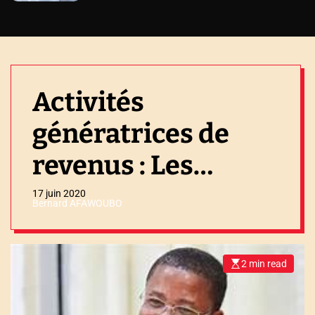
Activités
génératrices de
revenus : Les
acteurs culturels
17 juin 2020
Bernard AFAWOUBO
invités à souscrire
aux produits FNFI
2 min read
E
s
t
i
m