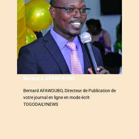
n
d
e
l
’
a
Bernard AFAWOUBO
r
Bernard AFAWOUBO, Directeur de Publication de
t
votre journal en ligne en mode écrit
i
TOGODAILYNEWS
c
l