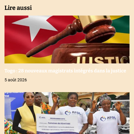
e
Lire aussi
Togo : 28 nouveaux magistrats intégrés dans la justice
5 août 2026