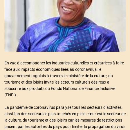
a
t
e
d
r
e
a
d
t
i
m
e
En vue d’accompagner les industries culturelles et créatrices à faire
face aux impacts économiques liées au coronavirus, le
gouvernement togolais à travers le ministère de la culture, du
tourisme et des loisirs invite les acteurs culturels désireux à
souscrire aux produits du Fonds National de Finance Inclusive
(FNFI).
La pandémie de coronavirus paralyse tous les secteurs d’activités,
ainsi l’un des secteurs le plus touchés en plein cœur est le secteur de
la culture, du tourisme et des loisirs car les mesures de restrictions
prisent par les autorités du pays pour limiter la propagation du virus