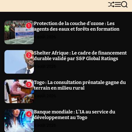
Y
S
M
S
N
h
e
e
E
u
n
a
W
ff
u
r
Protection de la couche d’ozone : Les
1
l
c
S
agents des eaux et forêts en formation
e
h
6 août 2026
Shelter Afrique : Le cadre de financement
2
durable validé par S&P Global Ratings
6 août 2026
Togo : La consultation prénatale gagne du
3
terrain en milieu rural
6 août 2026
Banque mondiale : L’IA au service du
4
développement au Togo
6 août 2026