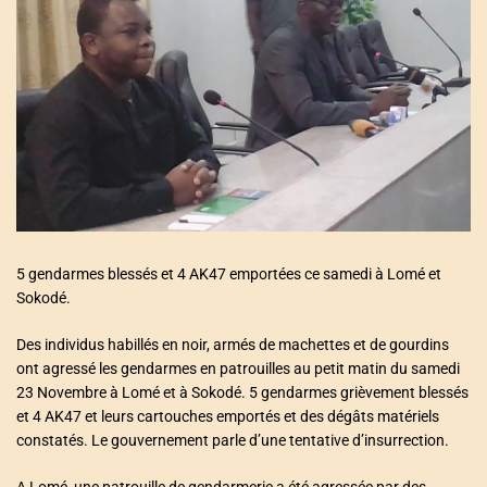
a
t
e
d
r
e
a
d
t
i
m
e
5 gendarmes blessés et 4 AK47 emportées ce samedi à Lomé et
Sokodé.
Des individus habillés en noir, armés de machettes et de gourdins
ont agressé les gendarmes en patrouilles au petit matin du samedi
23 Novembre à Lomé et à Sokodé. 5 gendarmes grièvement blessés
et 4 AK47 et leurs cartouches emportés et des dégâts matériels
constatés. Le gouvernement parle d’une tentative d’insurrection.