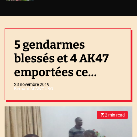
5 gendarmes
blessés et 4 AK47
emportées ce
samedi à Lomé et
23 novembre 2019
Bernard AFAWOUBO
Sokodé.
2 min read
E
s
t
i
m