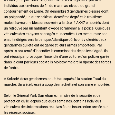
A Lomé, une patrouille de gendarmerie a été agressée par des
individus aux environs de 2h du matin au niveau du grand
contournement de Lomé. On dénombre 3 gendarmes blessés dont
un poignardé, un autre brûlé au deuxième degré et le troisième
molesté avec une blessure ouverte à la tête. 4 AK47 emportés dont
un retrouvé par un habitant d’Agoè et ramener à la police. Quelques
véhicules des citoyens saccagés et incendiés. Les meneurs se sont
ensuite dirigés vers la banque Atlantique où ils ont violentés deux
gendarmes qui étaient de garde et leurs armes emportées. Par
après ils ont tenté d’incendier le commissariat de police d’Agoè. Ils
ont réussi par provoquer l’incendie d’une voiture d’un policier garée
dans la cour par leurs cocktails Molotov malgré la riposte des forces
de l’ordre.
A Sokodé, deux gendarmes ont été attaqués à la station Total du
marché. Un a été blessé à coup de machette et son arme emportée.
Selon le Général Yark Damehame, ministre de la sécurité et de
protection civile, depuis quelques semaines, certains individus
véhiculent des informations relatives à une insurrection armée sur
les réseaux sociaux.