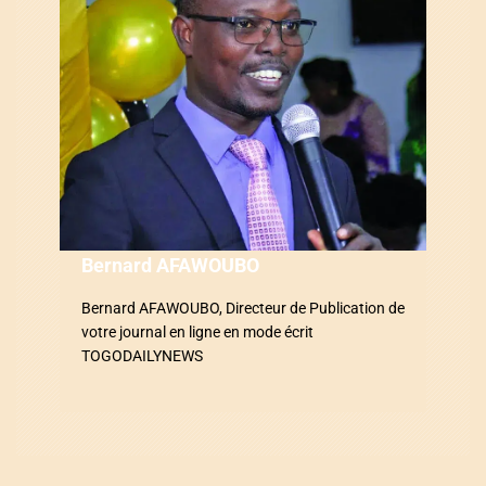
d
e
l
’
a
r
Bernard AFAWOUBO
t
Bernard AFAWOUBO, Directeur de Publication de
i
votre journal en ligne en mode écrit
TOGODAILYNEWS
c
l
e