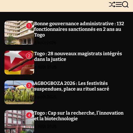
Y
S
M
S
N
h
e
e
E
u
n
a
W
ff
u
r
Bonne gouvernance administrative : 132
1
l
c
S
fonctionnaires sanctionnés en 2 ans au
e
h
Togo
5 août 2026
Togo : 28 nouveaux magistrats intégrés
2
dans la justice
5 août 2026
AGBOGBOZA 2026 : Les festivités
3
suspendues, place au rituel sacré
5 août 2026
Togo : Cap sur la recherche, l’innovation
4
et la biotechnologie
5 août 2026