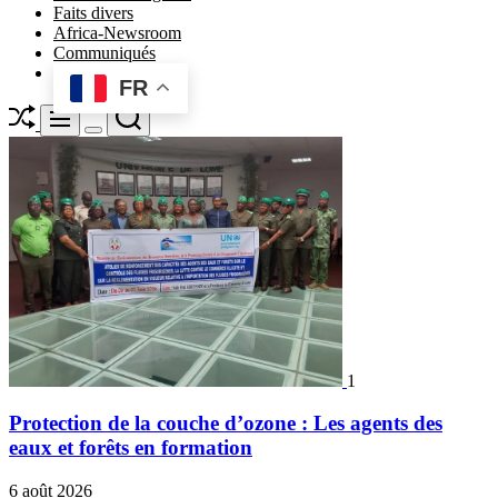
Faits divers
Africa-Newsroom
Communiqués
FR
Shuffle
Search
Menu
Switch
color
mode
1
Protection de la couche d’ozone : Les agents des
eaux et forêts en formation
6 août 2026