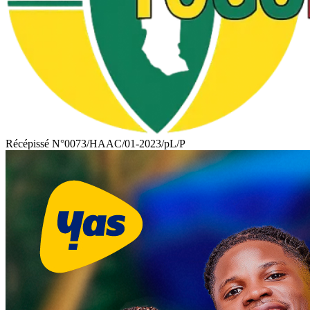
TOGODAILYNEWS
Récépissé N°0073/HAAC/01-2023/pL/P