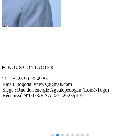
Actualités
Internationale
La guerre du carburant en Russie suivant le scénario
africain
23 juillet 2026
30 juillet 2026
NOUS CONTACTER
Tel : +228 90 90 49 83
Email : togodailynews@gmail.com
Siège : Rue de l'énergie Agbalépédogan (Lomé-Togo)
Récépissé N°0073/HAAC/01-2023/pL/P