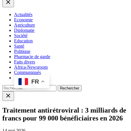
Close
Actualités
Economie
Agriculture
Diplomatie
Société
Education
Santé
Politique
Pharmacie de garde
Faits divers
Africa-Newsroom
Communiqués
FR
Rechercher :
Close
search
Traitement antirétroviral : 3 milliards de
francs pour 99 000 bénéficiaires en 2026
14 mai 2026