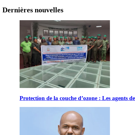
Skip
Dernières nouvelles
to
content
 d’ozone : Les agents des eaux et forêts en formation