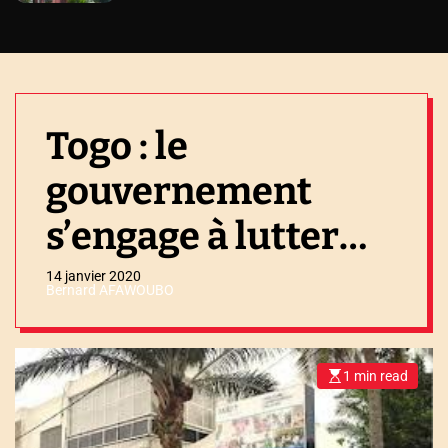
Togo : le
gouvernement
s’engage à lutter
contre le chômage
14 janvier 2020
Bernard AFAWOUBO
des jeunes
1 min read
E
s
t
i
m