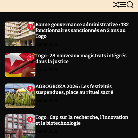
Y
S
M
S
N
h
e
e
E
u
n
a
W
ff
u
r
Bonne gouvernance administrative : 132
1
l
c
S
fonctionnaires sanctionnés en 2 ans au
e
h
Togo
5 août 2026
Togo : 28 nouveaux magistrats intégrés
2
dans la justice
5 août 2026
AGBOGBOZA 2026 : Les festivités
3
suspendues, place au rituel sacré
5 août 2026
Togo : Cap sur la recherche, l’innovation
4
et la biotechnologie
5 août 2026