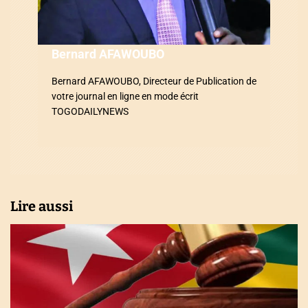
l
’
a
Bernard AFAWOUBO
r
Bernard AFAWOUBO, Directeur de Publication de
votre journal en ligne en mode écrit
t
TOGODAILYNEWS
i
c
l
Lire aussi
e