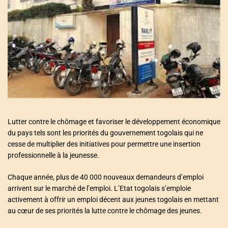
a
t
e
d
r
e
a
d
t
i
m
e
Lutter contre le chômage et favoriser le développement économique
du pays tels sont les priorités du gouvernement togolais qui ne
cesse de multiplier des initiatives pour permettre une insertion
professionnelle à la jeunesse.
Chaque année, plus de 40 000 nouveaux demandeurs d’emploi
arrivent sur le marché de l’emploi. L’Etat togolais s’emploie
activement à offrir un emploi décent aux jeunes togolais en mettant
au cœur de ses priorités la lutte contre le chômage des jeunes.