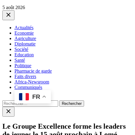
5 août 2026
Close
Actualités
Economie
Agriculture
Diplomatie
Société
Education
Santé
Politique
Pharmacie de garde
Faits divers
Africa-Newsroom
Communiqués
FR
Rechercher :
Close
search
Le Groupe Excellence forme les leaders
de jeunes le 15 août prochain à Lomé.