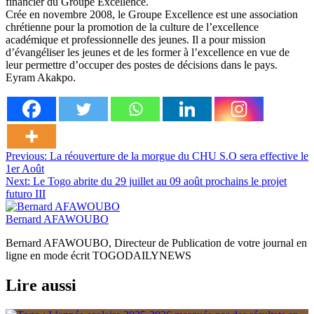
financier du Groupe Excellence.
Crée en novembre 2008, le Groupe Excellence est une association
chrétienne pour la promotion de la culture de l’excellence
académique et professionnelle des jeunes. Il a pour mission
d’évangéliser les jeunes et de les former à l’excellence en vue de
leur permettre d’occuper des postes de décisions dans le pays.
Eyram Akakpo.
Navigation
Previous:
La réouverture de la morgue du CHU S.O sera effective le
1er Août
de
Next:
Le Togo abrite du 29 juillet au 09 août prochains le projet
l’article
futuro III
Bernard AFAWOUBO
Bernard AFAWOUBO, Directeur de Publication de votre journal en
ligne en mode écrit TOGODAILYNEWS
Lire aussi