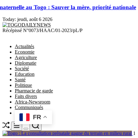
au Togo : Sauver la mère, priorité nationale
Today:
jeudi, août 6 2026
TOGODAILYNEWS
Récépissé N°0073/HAAC/01-2023/pL/P
Actualités
Economie
Agriculture
Diplomatie
Société
Education
Santé
Politique
Pharmacie de garde
Faits divers
Africa-Newsroom
Communiqués
FR
Shuffle
Search
Menu
Switch
1
color