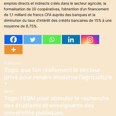
emplois directs et indirects créés dans le secteur agricole, la
formalisation de 20 coopératives, l’obtention d’un financement
de 1,1 milliard de francs CFA auprès des banques et la
diminution du taux d’intérêt des crédits bancaires de 15% à une
moyenne de 8,75%.
Previous:
N
Togo: que fait réellement le secteur
a
privé pour rendre moderne l’agriculture
v
?
Next:
i
Togo: l’EBM pour stimuler la recherche
g
des étudiants et enseignants des
universités publiques.
a