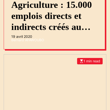
Agriculture : 15.000
emplois directs et
indirects créés au
Togo
19 avril 2020
Bernard AFAWOUBO
1 min read
E
s
t
i
m
a
t
e
d
r
e
a
d
t