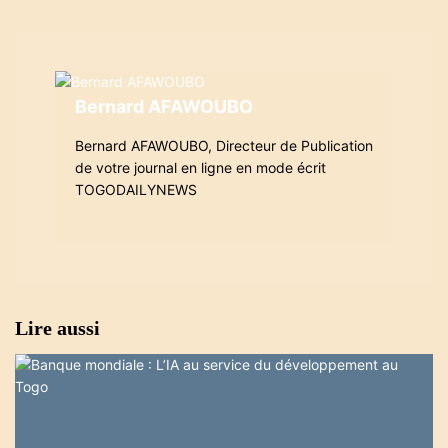
t
i
o
Bernard AFAWOUBO
n
Bernard AFAWOUBO, Directeur de Publication
de votre journal en ligne en mode écrit
d
TOGODAILYNEWS
e
l
’
Lire aussi
a
r
t
i