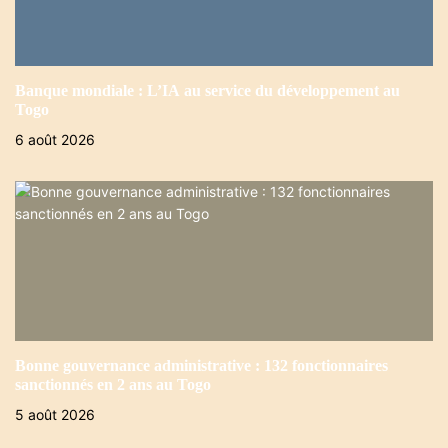
c
l
Banque mondiale : L’IA au service du développement au
e
Togo
6 août 2026
Bonne gouvernance administrative : 132 fonctionnaires
sanctionnés en 2 ans au Togo
5 août 2026