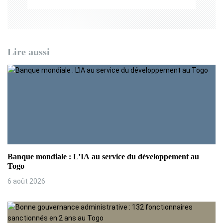
d
e
l
Lire aussi
’
a
r
t
i
c
Banque mondiale : L’IA au service du développement au
Togo
l
6 août 2026
e