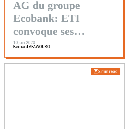
AG du groupe
Ecobank: ETI
convoque ses
actionnaires à Lagos
10 juin 2020
Bernard AFAWOUBO
2 min read
E
s
t
i
m
a
t
e
d
r
e
a
d
t