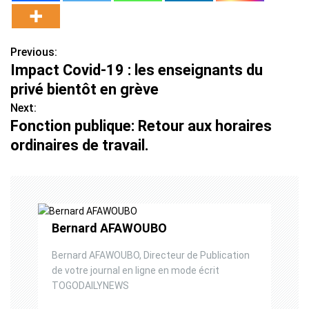
Previous:
N
Impact Covid-19 : les enseignants du
a
privé bientôt en grève
v
Next:
Fonction publique: Retour aux horaires
i
ordinaires de travail.
g
a
t
Bernard AFAWOUBO
i
Bernard AFAWOUBO, Directeur de Publication
o
de votre journal en ligne en mode écrit
TOGODAILYNEWS
n