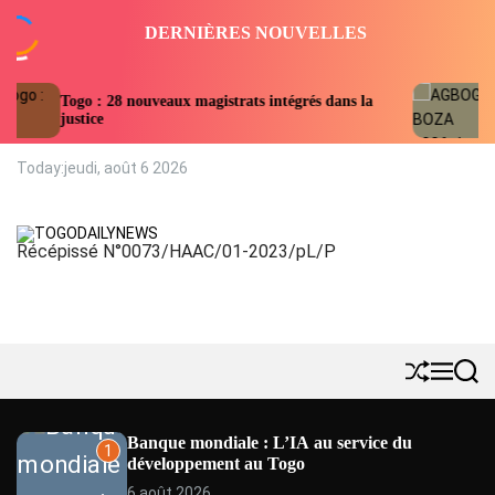
S
DERNIÈRES NOUVELLES
k
i
p
 : 28 nouveaux magistrats intégrés dans la
AGBOGBOZA 20
t
ice
place au ritue
o
c
Today:
jeudi, août 6 2026
o
n
t
Récépissé N°0073/HAAC/01-2023/pL/P
e
T
n
O
t
G
O
D
A
S
M
S
h
e
e
I
u
n
a
L
ff
u
r
Banque mondiale : L’IA au service du
Y
1
l
c
développement au Togo
e
h
N
6 août 2026