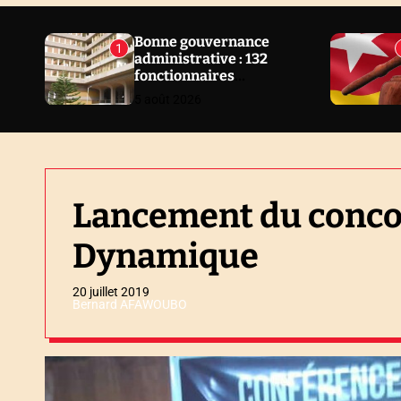
N
E
Bonne gouvernance
1
administrative : 132
W
fonctionnaires
S
sanctionnés en 2 ans au
5 août 2026
Togo
Lancement du conco
Dynamique
20 juillet 2019
Bernard AFAWOUBO