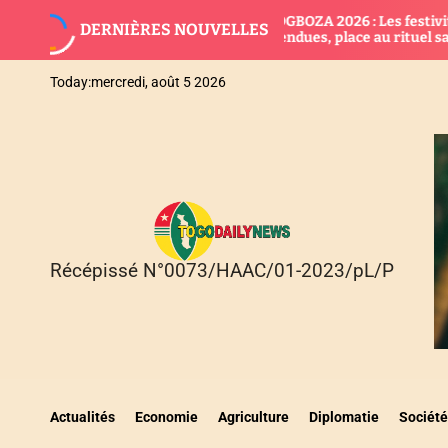
S
AGBOGBOZA 2026 : Les festivités
DERNIÈRES NOUVELLES
k
suspendues, place au rituel sacré
i
p
Today:
mercredi, août 5 2026
t
o
c
o
n
t
e
n
Récépissé N°0073/HAAC/01-2023/pL/P
T
t
O
G
O
D
A
I
Actualités
Economie
Agriculture
Diplomatie
Société
L
Y