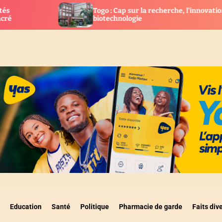
Togo : Cap sur la recherche, l’innovation et la
Togo : 
biotechnologie
l’UCRM 
Education
Santé
Politique
Pharmacie de garde
Faits div