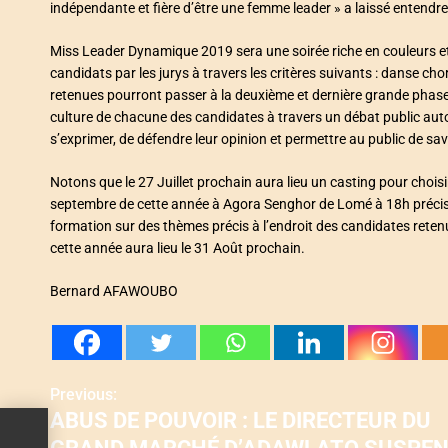
indépendante et fière d’être une femme leader » a laissé entend
Miss Leader Dynamique 2019 sera une soirée riche en couleurs et
candidats par les jurys à travers les critères suivants : danse chor
retenues pourront passer à la deuxième et dernière grande phase d
culture de chacune des candidates à travers un débat public auto
s’exprimer, de défendre leur opinion et permettre au public de savoi
Notons que le 27 Juillet prochain aura lieu un casting pour choisi
septembre de cette année à Agora Senghor de Lomé à 18h précise.
formation sur des thèmes précis à l’endroit des candidates retenue
cette année aura lieu le 31 Août prochain.
Bernard AFAWOUBO
Previous:
N
ABUS DE POUVOIR : LE DIRECTEUR DU
a
UR