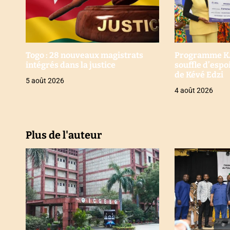
a
r
t
Togo : 28 nouveaux magistrats
Programme KAF
intégrés dans la justice
souffle d’esp
i
de Kévé Edzi
5 août 2026
4 août 2026
c
l
e
Plus de l'auteur