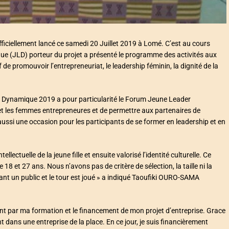
ficiellement lancé ce samedi 20 Juillet 2019 à Lomé. C’est au cours
e (JLD) porteur du projet a présenté le programme des activités aux
de promouvoir l’entrepreneuriat, le leadership féminin, la dignité de la
er Dynamique 2019 a pour particularité le Forum Jeune Leader
et les femmes entrepreneures et de permettre aux partenaires de
a aussi une occasion pour les participants de se former en leadership et en
lectuelle de la jeune fille et ensuite valorisé l’identité culturelle. Ce
 18 et 27 ans. Nous n’avons pas de critère de sélection, la taille ni la
evant un public et le tour est joué » a indiqué Taoufiki OURO-SAMA
nt par ma formation et le financement de mon projet d’entreprise. Grace
dans une entreprise de la place. En ce jour, je suis financièrement