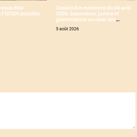
uveaux élus
Conseil des ministres du 04 août
 l’UCRM installés
2026 : Innovation, justice et
gouvernance au cœur des
décisions
5 août 2026