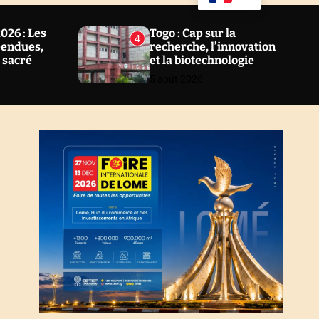
u
a
ff
r
l
c
26 : Les
Togo : Cap sur la
4
e
h
pendues,
recherche, l’innovation
l sacré
et la biotechnologie
5 août 2026