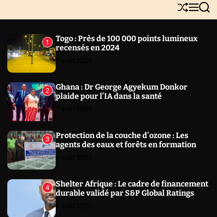
Y
S
M
S
N
h
e
e
E
u
n
a
W
ff
u
r
Togo : Près de 100 000 points lumineux
1
l
c
S
recensés en 2024
e
h
7 août 2026
Ghana : Dr George Agyekum Donkor
2
plaide pour l’IA dans la santé
7 août 2026
Protection de la couche d’ozone : Les
3
agents des eaux et forêts en formation
6 août 2026
Shelter Afrique : Le cadre de financement
4
durable validé par S&P Global Ratings
6 août 2026