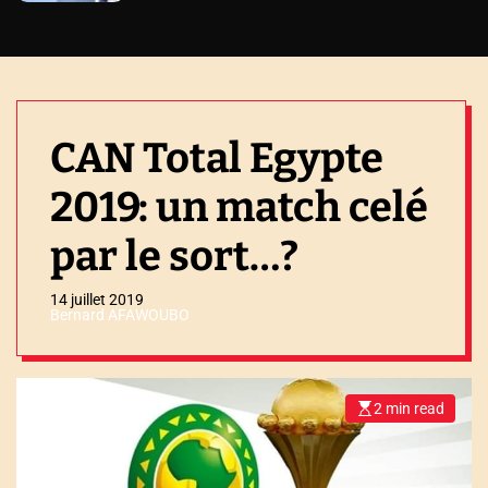
CAN Total Egypte
2019: un match celé
par le sort…?
14 juillet 2019
Bernard AFAWOUBO
2 min read
E
s
t
i
m