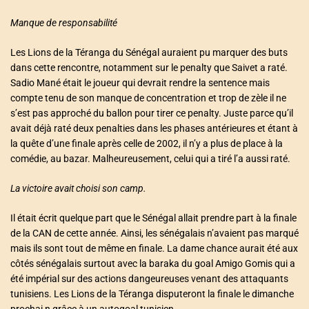
Manque de responsabilité
Les Lions de la Téranga du Sénégal auraient pu marquer des buts
dans cette rencontre, notamment sur le penalty que Saivet a raté.
Sadio Mané était le joueur qui devrait rendre la sentence mais
compte tenu de son manque de concentration et trop de zèle il ne
s’est pas approché du ballon pour tirer ce penalty. Juste parce qu’il
avait déjà raté deux penalties dans les phases antérieures et étant à
la quête d’une finale après celle de 2002, il n’y a plus de place à la
comédie, au bazar. Malheureusement, celui qui a tiré l’a aussi raté.
La victoire avait choisi son camp.
Il était écrit quelque part que le Sénégal allait prendre part à la finale
de la CAN de cette année. Ainsi, les sénégalais n’avaient pas marqué
mais ils sont tout de même en finale. La dame chance aurait été aux
côtés sénégalais surtout avec la baraka du goal Amigo Gomis qui a
été impérial sur des actions dangeureuses venant des attaquants
tunisiens. Les Lions de la Téranga disputeront la finale le dimanche
prochai n grâce à un autogoal tunisien.