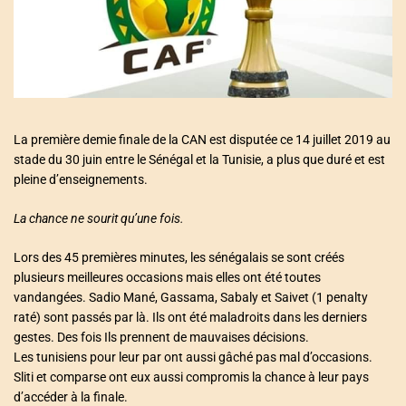
a
t
e
d
r
e
a
d
t
i
m
La première demie finale de la CAN est disputée ce 14 juillet 2019 au
e
stade du 30 juin entre le Sénégal et la Tunisie, a plus que duré et est
pleine d’enseignements.
La chance ne sourit qu’une fois.
Lors des 45 premières minutes, les sénégalais se sont créés
plusieurs meilleures occasions mais elles ont été toutes
vandangées. Sadio Mané, Gassama, Sabaly et Saivet (1 penalty
raté) sont passés par là. Ils ont été maladroits dans les derniers
gestes. Des fois Ils prennent de mauvaises décisions.
Les tunisiens pour leur par ont aussi gâché pas mal d’occasions.
Sliti et comparse ont eux aussi compromis la chance à leur pays
d’accéder à la finale.