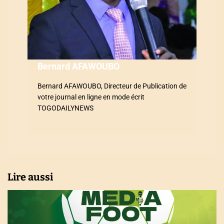
e
l
’
a
Bernard AFAWOUBO
r
Bernard AFAWOUBO, Directeur de Publication de
votre journal en ligne en mode écrit
t
TOGODAILYNEWS
i
c
l
Lire aussi
e