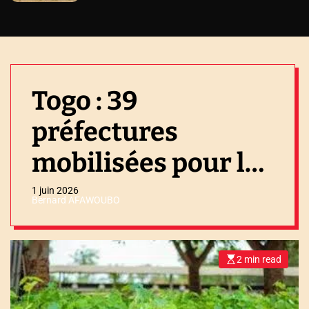
Togo : 39
préfectures
mobilisées pour la
campagne de
1 juin 2026
Bernard AFAWOUBO
reboisement 2026
2 min read
E
s
t
i
m