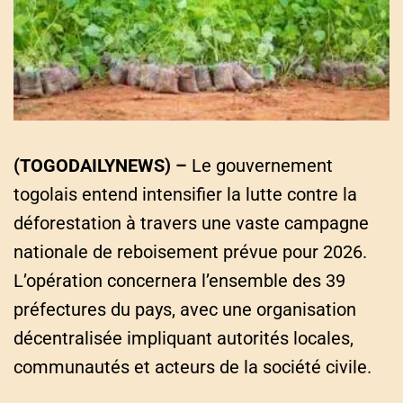
a
t
e
d
r
e
a
d
t
i
m
e
(TOGODAILYNEWS) –
Le gouvernement
togolais entend intensifier la lutte contre la
déforestation à travers une vaste campagne
nationale de reboisement prévue pour 2026.
L’opération concernera l’ensemble des 39
préfectures du pays, avec une organisation
décentralisée impliquant autorités locales,
communautés et acteurs de la société civile.