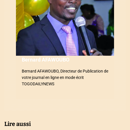
n
d
e
l
’
a
Bernard AFAWOUBO
r
Bernard AFAWOUBO, Directeur de Publication de
votre journal en ligne en mode écrit
t
TOGODAILYNEWS
i
c
l
Lire aussi
e