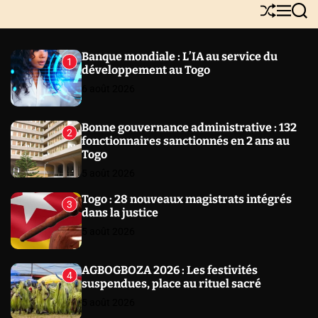
Y
S
M
S
N
h
e
e
E
u
n
a
W
ff
u
r
Banque mondiale : L’IA au service du
1
l
c
S
développement au Togo
e
h
6 août 2026
Bonne gouvernance administrative : 132
2
fonctionnaires sanctionnés en 2 ans au
Togo
5 août 2026
Togo : 28 nouveaux magistrats intégrés
3
dans la justice
5 août 2026
AGBOGBOZA 2026 : Les festivités
4
suspendues, place au rituel sacré
5 août 2026