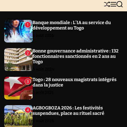
Y
S
M
S
N
h
e
e
E
u
n
a
W
ff
u
r
Banque mondiale : L’IA au service du
1
l
c
S
développement au Togo
e
h
6 août 2026
Bonne gouvernance administrative : 132
2
fonctionnaires sanctionnés en 2 ans au
Togo
5 août 2026
Togo : 28 nouveaux magistrats intégrés
3
dans la justice
5 août 2026
AGBOGBOZA 2026 : Les festivités
4
suspendues, place au rituel sacré
5 août 2026