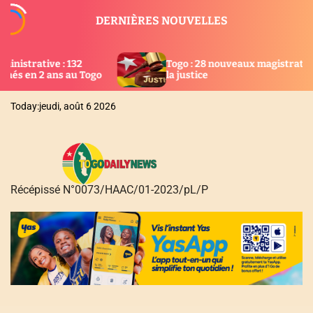
S
DERNIÈRES NOUVELLES
k
i
p
Togo : 28 nouveaux magistrats intégrés dans
t
la justice
o
c
Today:
jeudi, août 6 2026
o
n
t
e
n
Récépissé N°0073/HAAC/01-2023/pL/P
t
T
O
G
O
D
A
I
L