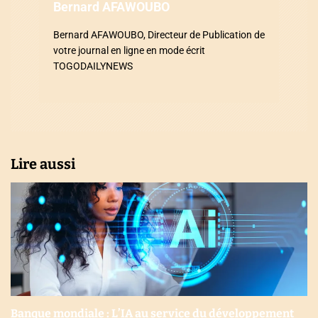
a
Bernard AFAWOUBO
r
Bernard AFAWOUBO, Directeur de Publication de
votre journal en ligne en mode écrit
t
TOGODAILYNEWS
i
c
l
Lire aussi
e
Banque mondiale : L’IA au service du développement