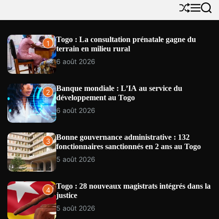
Y
S
M
S
N
h
e
e
E
u
n
a
W
f
u
r
Togo : La consultation prénatale gagne du
1
S
f
c
terrain en milieu rural
l
h
e
6 août 2026
Banque mondiale : L’IA au service du
2
développement au Togo
6 août 2026
Bonne gouvernance administrative : 132
3
fonctionnaires sanctionnés en 2 ans au Togo
5 août 2026
Togo : 28 nouveaux magistrats intégrés dans la
4
justice
5 août 2026