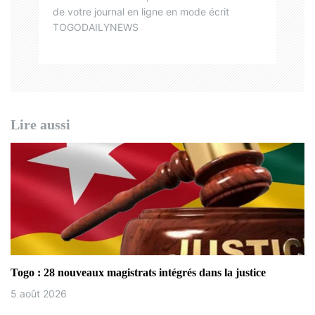
i
de votre journal en ligne en mode écrit
TOGODAILYNEWS
c
l
e
Lire aussi
Togo : 28 nouveaux magistrats intégrés dans la justice
5 août 2026