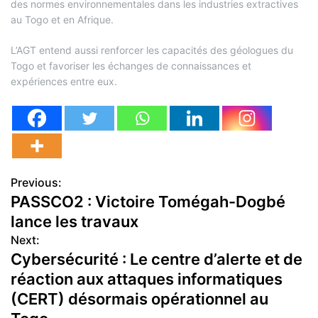
des normes environnementales dans les industries extractives
au Togo et en Afrique.
L’AGT entend aussi renforcer les capacités des géologues du
Togo et favoriser les échanges de connaissances et
expériences entre eux.
Previous:
N
PASSCO2 : Victoire Tomégah-Dogbé
a
lance les travaux
v
Next:
Cybersécurité : Le centre d’alerte et de
i
réaction aux attaques informatiques
g
(CERT) désormais opérationnel au