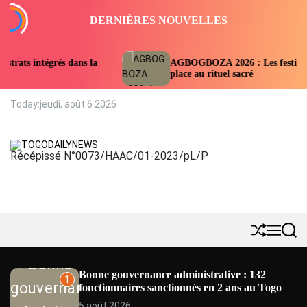
S
DERNIÈRES NOUVELLES
k
i
p
rés dans la
AGBOGBOZA 2026 : Les festivités suspendue
t
place au rituel sacré
o
c
Today:
jeudi, août 6 2026
o
n
t
Récépissé N°0073/HAAC/01-2023/pL/P
e
T
n
O
t
G
O
D
A
S
M
S
h
e
e
I
u
n
a
L
ff
u
r
Bonne gouvernance administrative : 132
Y
1
l
c
fonctionnaires sanctionnés en 2 ans au Togo
e
h
N
5 août 2026