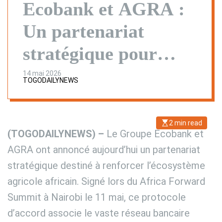
Ecobank et AGRA :
Un partenariat
stratégique pour
transformer
14 mai 2026
TOGODAILYNEWS
l’agriculture
africaine
2 min read
E
(TOGODAILYNEWS) –
Le Groupe Ecobank et
s
t
i
AGRA ont annoncé aujourd’hui un partenariat
m
a
stratégique destiné à renforcer l’écosystème
t
e
agricole africain. Signé lors du Africa Forward
d
r
e
Summit à Nairobi le 11 mai, ce protocole
a
d
d’accord associe le vaste réseau bancaire
t