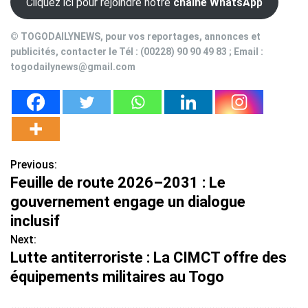
Cliquez ici pour rejoindre notre
chaîne WhatsApp
© TOGODAILYNEWS, pour vos reportages, annonces et
publicités, contacter le Tél : (00228) 90 90 49 83 ; Email :
togodailynews@gmail.com
Previous:
N
Feuille de route 2026–2031 : Le
a
gouvernement engage un dialogue
v
inclusif
Next:
i
Lutte antiterroriste : La CIMCT offre des
g
équipements militaires au Togo
a