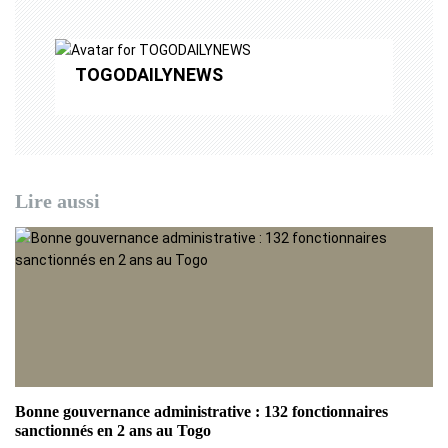
t
i
TOGODAILYNEWS
o
n
d
Lire aussi
e
l
’
a
r
t
Bonne gouvernance administrative : 132 fonctionnaires
sanctionnés en 2 ans au Togo
i