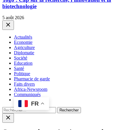
biotechnologie
5 août 2026
Close
Actualités
Economie
Agriculture
Diplomatie
Société
Education
Santé
Politique
Pharmacie de garde
Faits divers
Africa-Newsroom
Communiqués
FR
Rechercher :
Close
search