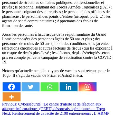
personnel de structures sanitaires publiques, confessionnelles et
privés ; le personnel soignant des Forces Armées Togolaises (FAT) ;
le personnel soignant des entreprises ; le personnel des officines de
pharmacie ; le personnel des points d’entrée (aéroport, port, ..) ; les
agents de santé communautaires ; Apprenants des écoles de
formation de santé.
Aussi les personnes à haut risque de la région sanitaire du Grand
Lomé composées des personnes âgées de 50 ans et plus ; des
personnes de moins de 50 ans qui ont des conditions sous-jacentes
(affections chroniques et autres facteurs de risque) qui les exposent à
un risque de décès plus élevé ; les détenus, déplacés/réfugiés seront
pris en compte par cette campagne de vaccination contre la COVID-
19.
Notons qu’actuellement deux types de vaccins sont retenus pour le
Togo. Il s’agit du vaccin de Pfizer et AstraZénéca.
Navigation
Previous:
Cybersécurité : Le centre d’alerte et de réaction aux
attaques informatiques (CERT) désormais opérationnel au Togo
de
Next:
Renforcement de capacité de 2100 entrepreneurs : L’ARMP