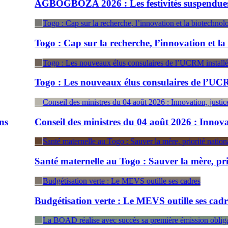
GBOGBOZA 2026 : Les festivités suspendues, place au r
go : Cap sur la recherche, l’innovation et la biotechno
ogo : Les nouveaux élus consulaires de l’UCRM installé
nseil des ministres du 04 août 2026 : Innovation, just
nté maternelle au Togo : Sauver la mère, priorité nati
dgétisation verte : Le MEVS outille ses cadres