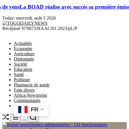
 BOAD réalise avec succès sa première émission obliga
Today:
mercredi, août 5 2026
TOGODAILYNEWS
Récépissé N°0073/HAAC/01-2023/pL/P
Actualités
Economie
Agriculture
Diplomatie
Société
Education
Santé
Politique
Pharmacie de garde
Faits divers
Africa-Newsroom
Communiqués
FR
Shuffle
Search
Menu
Switch
color