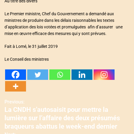
Au titre des divers
Le Premier ministre, Chef du Gouvernement a demandé aux
ministres de produire dans les délais raisonnables les textes
d’application des lois votées et promulguées afin d’assurer une
mise en œuvre efficace des mesures qui y sont prévues.
Fait à Lomé, le 31 juillet 2019
Le Conseil des ministres
Previous:
N
La CNDH s’autosaisit pour mettre la
a
lumière sur l’affaire des deux présumés
v
braqueurs abattus le week-end dernier