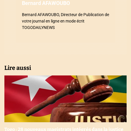
Bernard AFAWOUBO
r
Bernard AFAWOUBO, Directeur de Publication de
t
votre journal en ligne en mode écrit
i
TOGODAILYNEWS
c
l
e
Lire aussi
Togo : 28 nouveaux magistrats intégrés dans la justice