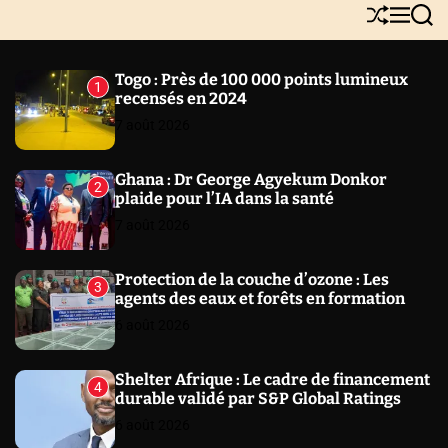
Y
S
M
S
N
h
e
e
E
u
n
a
W
ff
u
r
Togo : Près de 100 000 points lumineux
1
l
c
S
recensés en 2024
e
h
7 août 2026
Ghana : Dr George Agyekum Donkor
2
plaide pour l’IA dans la santé
7 août 2026
Protection de la couche d’ozone : Les
3
agents des eaux et forêts en formation
6 août 2026
Shelter Afrique : Le cadre de financement
4
durable validé par S&P Global Ratings
6 août 2026