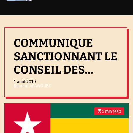
COMMUNIQUE
SANCTIONNANT LE
CONSEIL DES
MINISTRES DU
1 août 2019
Bernard AFAWOUBO
MERCREDI 31
JUILLET 2019
5 min read
E
s
t
i
m