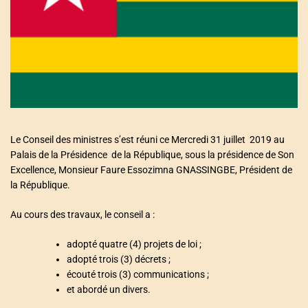
a
t
e
d
r
e
a
d
t
i
m
e
Le Conseil des ministres s’est réuni ce Mercredi 31 juillet 2019 au
Palais de la Présidence de la République, sous la présidence de Son
Excellence, Monsieur Faure Essozimna GNASSINGBE, Président de
la République.
Au cours des travaux, le conseil a :
adopté quatre (4) projets de loi ;
adopté trois (3) décrets ;
écouté trois (3) communications ;
et abordé un divers.